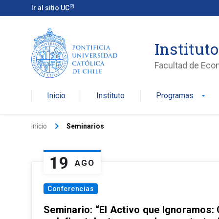
Ir al sitio UC
Institut
Facultad de Eco
Inicio
Instituto
Programas
arrow_drop_down
keyboard_arrow_right
Inicio
Seminarios
19
AGO
Conferencias
Seminario: “El Activo que Ignoramos: