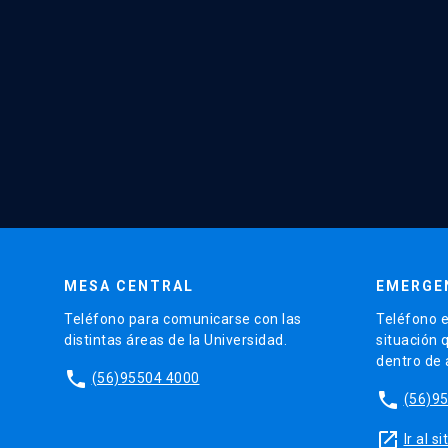
MESA CENTRAL
EMERGE
Teléfono para comunicarse con las
Teléfono e
distintas áreas de la Universidad.
situación 
dentro de
phone
(56)95504 4000
phone
(56)9
launch
Ir al 