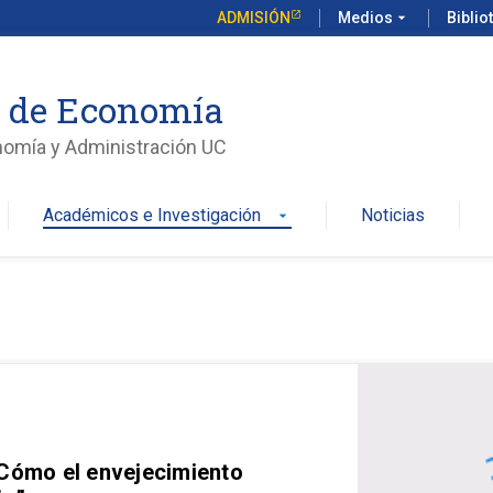
ADMISIÓN
Medios
arrow_drop_down
Biblio
o de Economía
nomía y Administración UC
Académicos e Investigación
Noticias
arrow_drop_down
 Cómo el envejecimiento