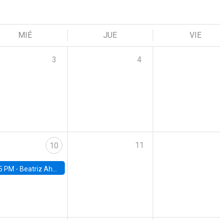
MIÉ
JUE
VIE
3
4
11
10
5 PM -
Beatriz Ahumada, PhD candidate, Universidad de Pittsburgh