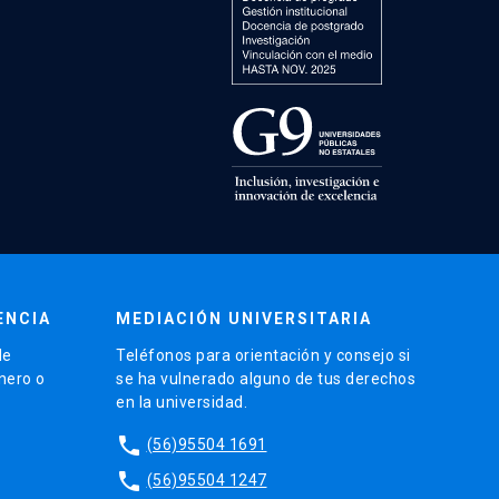
ENCIA
MEDIACIÓN UNIVERSITARIA
de
Teléfonos para orientación y consejo si
énero o
se ha vulnerado alguno de tus derechos
en la universidad.
phone
(56)95504 1691
phone
(56)95504 1247