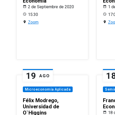
Economía
Econ
2 de Septiembre de 2020
1 d
15:30
17:
Zoom
Zo
19
1
AGO
Microeconomía Aplicada
Semi
Félix Modrego,
Fran
Universidad de
Econ
O`Higgins
18 