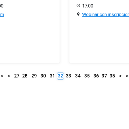
00
17:00
om
Webinar con inscripció
<<
<
27
28
29
30
31
32
33
34
35
36
37
38
>
>