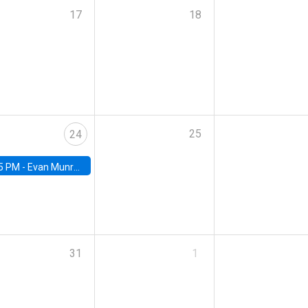
17
18
25
24
5 PM -
Evan Munro, Neyman Visiting Assistant Professor in the Department of Statistics at UC Berkeley
31
1