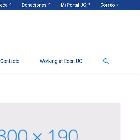
teca
Donaciones
Mi Portal UC
Correo
arrow_drop_down
search
Contacto
Working at Econ UC