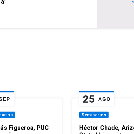
ia”
25
SEP
AGO
narios
Seminarios
lás Figueroa, PUC
Héctor Chade, Ari