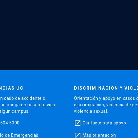
NCIAS UC
DISCRIMINACIÓN Y VIOL
n caso de accidente o
Orientación y apoyo en casos 
que ponga en riesgo tu vida
discriminación, violencia de g
 algún campus.
violencia sexual.
launch
5504 5000
Contacto para apoyo
launch
sitio de Emergencias
Más orientación