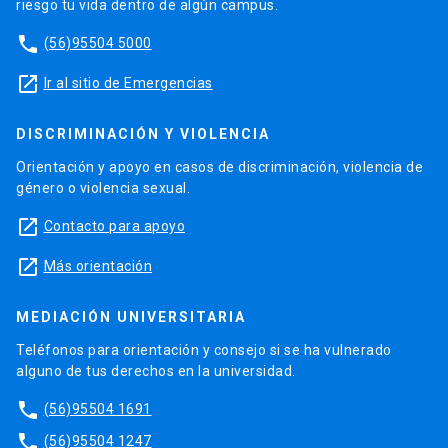
riesgo tu vida dentro de algún campus.
phone
(56)95504 5000
launch
Ir al sitio de Emergencias
DISCRIMINACIÓN Y VIOLENCIA
Orientación y apoyo en casos de discriminación, violencia de
género o violencia sexual.
launch
Contacto para apoyo
launch
Más orientación
MEDIACIÓN UNIVERSITARIA
Teléfonos para orientación y consejo si se ha vulnerado
alguno de tus derechos en la universidad.
phone
(56)95504 1691
phone
(56)95504 1247