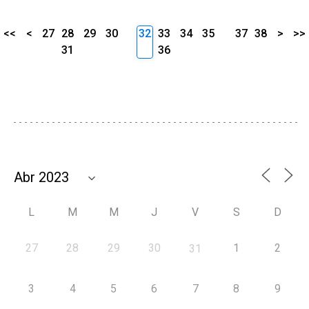
<<
<
27
28
29
30
32
33
34
35
37
38
>
>>
31
36
L
M
M
J
V
S
D
27
28
29
30
1
2
31
3
4
5
6
7
8
9