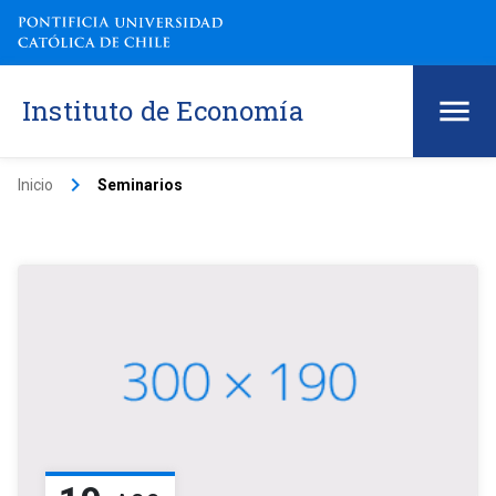
Instituto de Economía
keyboard_arrow_right
Inicio
Seminarios