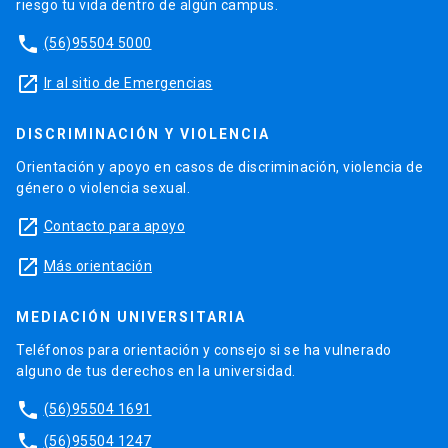
riesgo tu vida dentro de algún campus.
phone
(56)95504 5000
launch
Ir al sitio de Emergencias
DISCRIMINACIÓN Y VIOLENCIA
Orientación y apoyo en casos de discriminación, violencia de
género o violencia sexual.
launch
Contacto para apoyo
launch
Más orientación
MEDIACIÓN UNIVERSITARIA
Teléfonos para orientación y consejo si se ha vulnerado
alguno de tus derechos en la universidad.
phone
(56)95504 1691
phone
(56)95504 1247