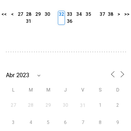
<<
<
27
28
29
30
32
33
34
35
37
38
>
>>
31
36
L
M
M
J
V
S
D
27
28
29
30
1
2
31
3
4
5
6
7
8
9