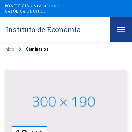
Instituto de Economía
keyboard_arrow_right
Inicio
Seminarios