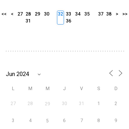
<<
<
27
28
29
30
32
33
34
35
37
38
>
>>
31
36
L
M
M
J
V
S
D
27
28
30
31
1
2
29
3
4
6
7
8
9
5