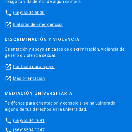
riesgo tu vida dentro de algún campus.
phone
(56)95504 5000
launch
Ir al sitio de Emergencias
DISCRIMINACIÓN Y VIOLENCIA
Orientación y apoyo en casos de discriminación, violencia de
género o violencia sexual.
launch
Contacto para apoyo
launch
Más orientación
MEDIACIÓN UNIVERSITARIA
Teléfonos para orientación y consejo si se ha vulnerado
alguno de tus derechos en la universidad.
phone
(56)95504 1691
phone
(56)95504 1247