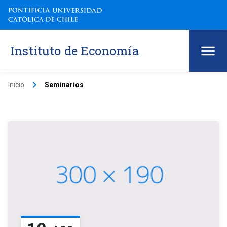
Instituto de Economía
keyboard_arrow_right
Inicio
Seminarios