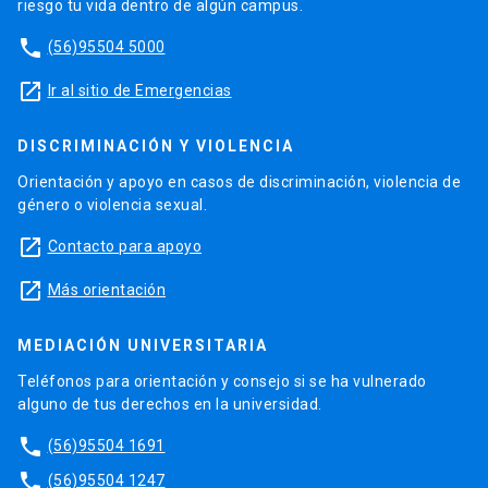
riesgo tu vida dentro de algún campus.
phone
(56)95504 5000
launch
Ir al sitio de Emergencias
DISCRIMINACIÓN Y VIOLENCIA
Orientación y apoyo en casos de discriminación, violencia de
género o violencia sexual.
launch
Contacto para apoyo
launch
Más orientación
MEDIACIÓN UNIVERSITARIA
Teléfonos para orientación y consejo si se ha vulnerado
alguno de tus derechos en la universidad.
phone
(56)95504 1691
phone
(56)95504 1247