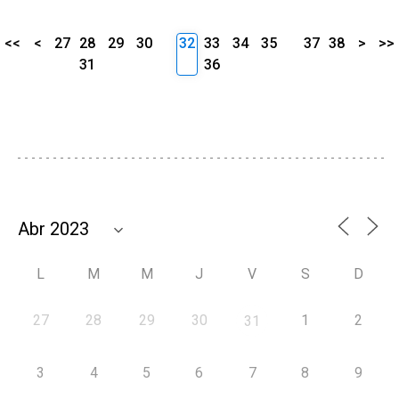
<<
<
27
28
29
30
32
33
34
35
37
38
>
>>
31
36
L
M
M
J
V
S
D
27
28
29
30
1
2
31
3
4
5
6
7
8
9