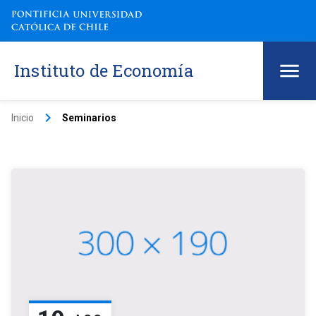
Instituto de Economía
keyboard_arrow_right
Inicio
Seminarios