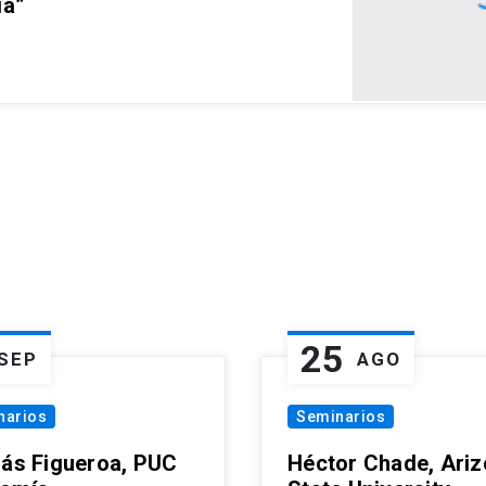
ia”
25
SEP
AGO
narios
Seminarios
lás Figueroa, PUC
Héctor Chade, Ari