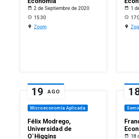
Economía
Econ
2 de Septiembre de 2020
1 d
15:30
17:
Zoom
Zo
19
1
AGO
Microeconomía Aplicada
Semi
Félix Modrego,
Fran
Universidad de
Econ
O`Higgins
18 