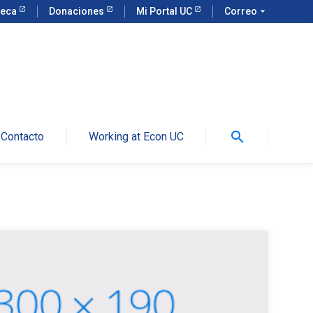
teca
Donaciones
Mi Portal UC
Correo
arrow_drop_down
search
Contacto
Working at Econ UC