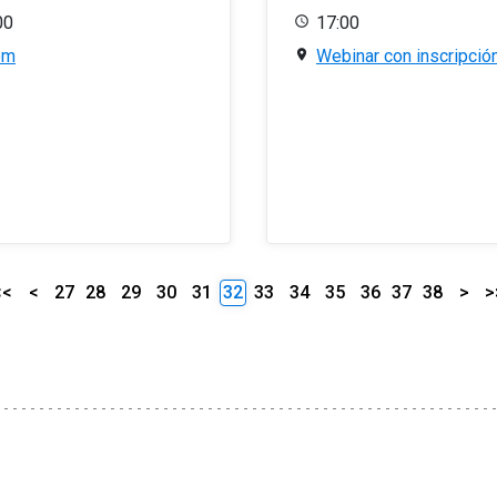
00
17:00
om
Webinar con inscripció
<<
<
27
28
29
30
31
32
33
34
35
36
37
38
>
>