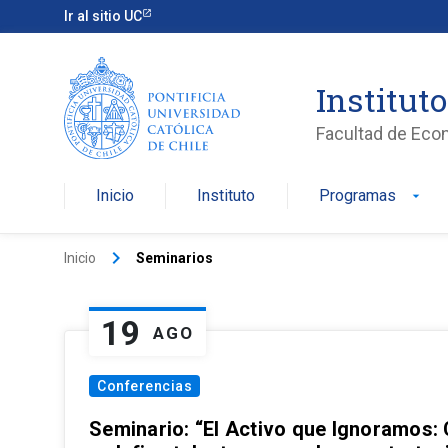
Ir al sitio UC
Institut
Facultad de Eco
Inicio
Instituto
Programas
arrow_drop_down
keyboard_arrow_right
Inicio
Seminarios
19
AGO
Conferencias
Seminario: “El Activo que Ignoramos: