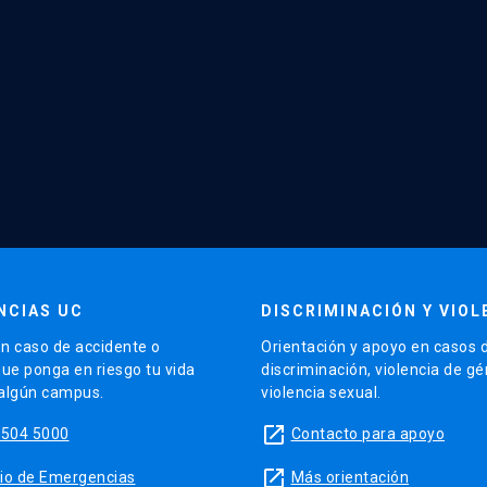
NCIAS UC
DISCRIMINACIÓN Y VIOL
n caso de accidente o
Orientación y apoyo en casos 
que ponga en riesgo tu vida
discriminación, violencia de g
 algún campus.
violencia sexual.
launch
5504 5000
Contacto para apoyo
launch
sitio de Emergencias
Más orientación