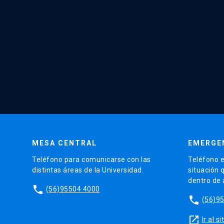
MESA CENTRAL
EMERGE
Teléfono para comunicarse con las
Teléfono e
distintas áreas de la Universidad.
situación 
dentro de
phone
(56)95504 4000
phone
(56)9
launch
Ir al 