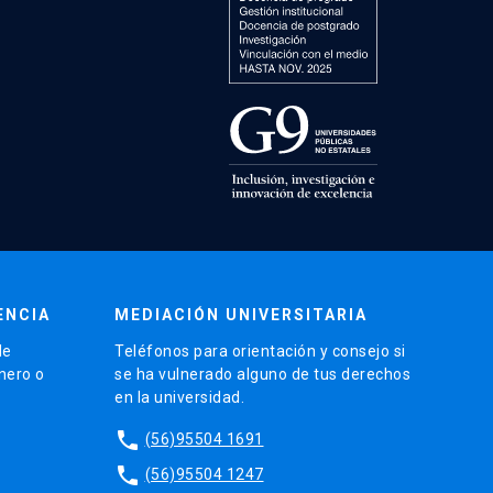
ENCIA
MEDIACIÓN UNIVERSITARIA
de
Teléfonos para orientación y consejo si
énero o
se ha vulnerado alguno de tus derechos
en la universidad.
phone
(56)95504 1691
phone
(56)95504 1247