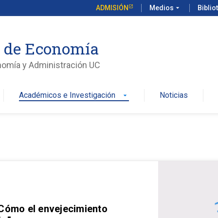
ADMISIÓN
Medios
arrow_drop_down
Biblio
o de Economía
nomía y Administración UC
Académicos e Investigación
Noticias
arrow_drop_down
 Cómo el envejecimiento