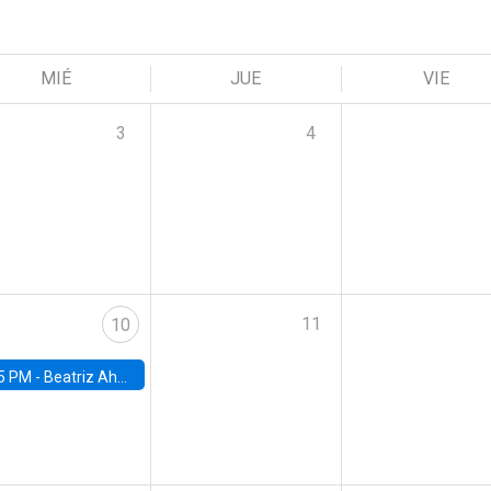
MIÉ
JUE
VIE
3
4
11
10
5 PM -
Beatriz Ahumada, PhD candidate, Universidad de Pittsburgh