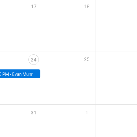
17
18
25
24
5 PM -
Evan Munro, Neyman Visiting Assistant Professor in the Department of Statistics at UC Berkeley
31
1