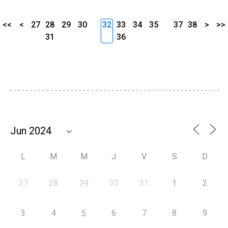
<<
<
27
28
29
30
32
33
34
35
37
38
>
>>
31
36
L
M
M
J
V
S
D
27
28
30
31
1
2
29
3
4
6
7
8
9
5