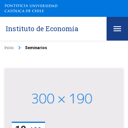
Instituto de Economía
keyboard_arrow_right
Inicio
Seminarios