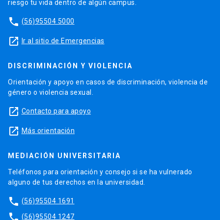
riesgo tu vida dentro de algún campus.
phone
(56)95504 5000
launch
Ir al sitio de Emergencias
DISCRIMINACIÓN Y VIOLENCIA
Orientación y apoyo en casos de discriminación, violencia de
género o violencia sexual.
launch
Contacto para apoyo
launch
Más orientación
MEDIACIÓN UNIVERSITARIA
Teléfonos para orientación y consejo si se ha vulnerado
alguno de tus derechos en la universidad.
phone
(56)95504 1691
phone
(56)95504 1247