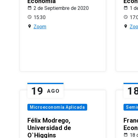
Economía
Econ
2 de Septiembre de 2020
1 d
15:30
17:
Zoom
Zo
19
1
AGO
Microeconomía Aplicada
Semi
Félix Modrego,
Fran
Universidad de
Econ
O`Higgins
18 