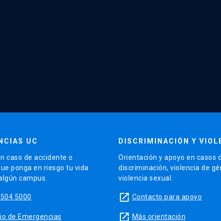
NCIAS UC
DISCRIMINACIÓN Y VIOL
n caso de accidente o
Orientación y apoyo en casos 
que ponga en riesgo tu vida
discriminación, violencia de g
 algún campus.
violencia sexual.
launch
5504 5000
Contacto para apoyo
launch
sitio de Emergencias
Más orientación