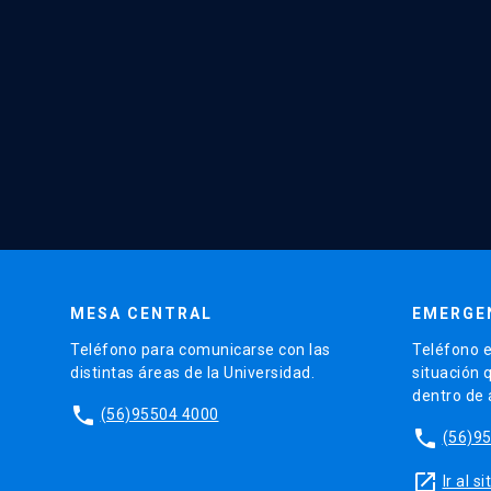
MESA CENTRAL
EMERGE
Teléfono para comunicarse con las
Teléfono e
distintas áreas de la Universidad.
situación 
dentro de
phone
(56)95504 4000
phone
(56)9
launch
Ir al 