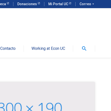
teca
Donaciones
Mi Portal UC
Correo
arrow_drop_down
search
Contacto
Working at Econ UC