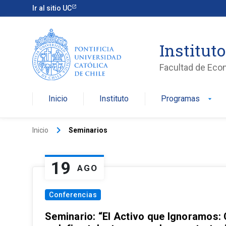
Ir al sitio UC
Institut
Facultad de Eco
Inicio
Instituto
Programas
arrow_drop_down
keyboard_arrow_right
Inicio
Seminarios
19
AGO
Conferencias
Seminario: “El Activo que Ignoramos: