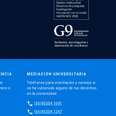
ENCIA
MEDIACIÓN UNIVERSITARIA
de
Teléfonos para orientación y consejo si
énero o
se ha vulnerado alguno de tus derechos
en la universidad.
phone
(56)95504 1691
phone
(56)95504 1247