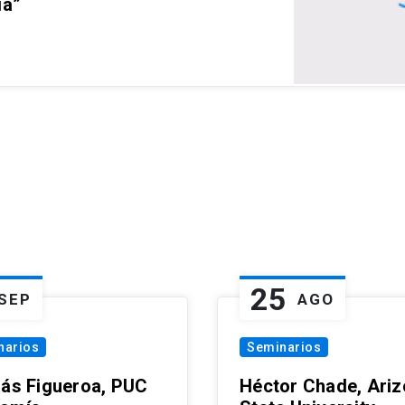
ia”
25
SEP
AGO
narios
Seminarios
lás Figueroa, PUC
Héctor Chade, Ari