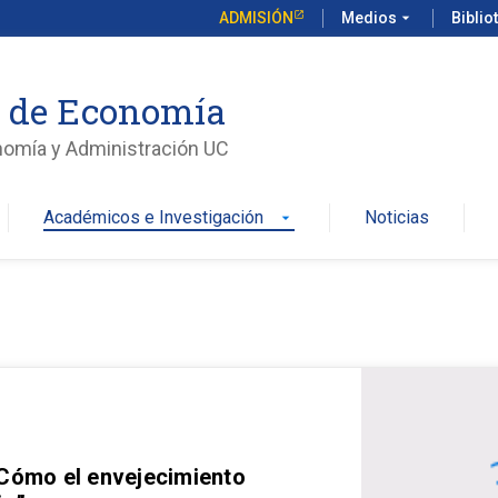
ADMISIÓN
Medios
arrow_drop_down
Biblio
o de Economía
nomía y Administración UC
Académicos e Investigación
Noticias
arrow_drop_down
 Cómo el envejecimiento