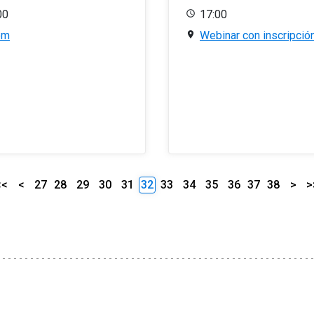
00
17:00
om
Webinar con inscripció
<<
<
27
28
29
30
31
32
33
34
35
36
37
38
>
>