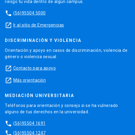
riesgo tu vida dentro de algún campus.
phone
(56)95504 5000
launch
Ir al sitio de Emergencias
DISCRIMINACIÓN Y VIOLENCIA
Orientación y apoyo en casos de discriminación, violencia de
género o violencia sexual.
launch
Contacto para apoyo
launch
Más orientación
MEDIACIÓN UNIVERSITARIA
Teléfonos para orientación y consejo si se ha vulnerado
alguno de tus derechos en la universidad.
phone
(56)95504 1691
phone
(56)95504 1247