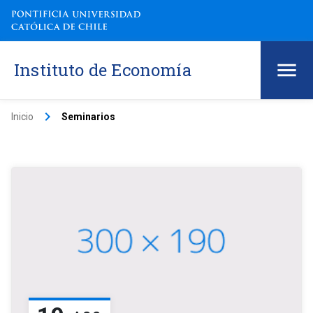
Instituto de Economía
keyboard_arrow_right
Inicio
Seminarios