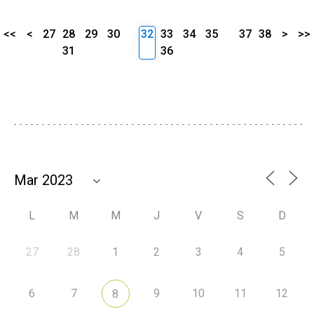
<<
<
27
28
29
30
32
33
34
35
37
38
>
>>
31
36
L
M
M
J
V
S
D
27
28
1
2
3
4
5
6
7
9
10
11
12
8