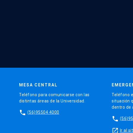
MESA CENTRAL
EMERGE
Teléfono para comunicarse con las
Teléfono e
distintas áreas de la Universidad.
situación 
dentro de
phone
(56)95504 4000
phone
(56)9
launch
Ir al 