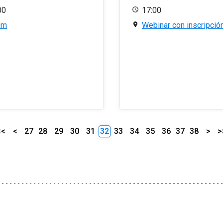
00
17:00
om
Webinar con inscripció
<<
<
27
28
29
30
31
32
33
34
35
36
37
38
>
>