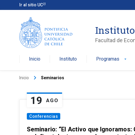
Ir al sitio UC
Institut
Facultad de Eco
Inicio
Instituto
Programas
arrow_drop_down
keyboard_arrow_right
Inicio
Seminarios
19
AGO
Conferencias
Seminario: “El Activo que Ignoramos: