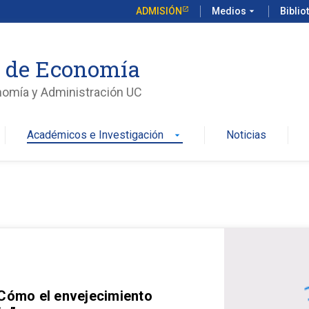
ADMISIÓN
Medios
arrow_drop_down
Biblio
o de Economía
nomía y Administración UC
Académicos e Investigación
Noticias
arrow_drop_down
 Cómo el envejecimiento