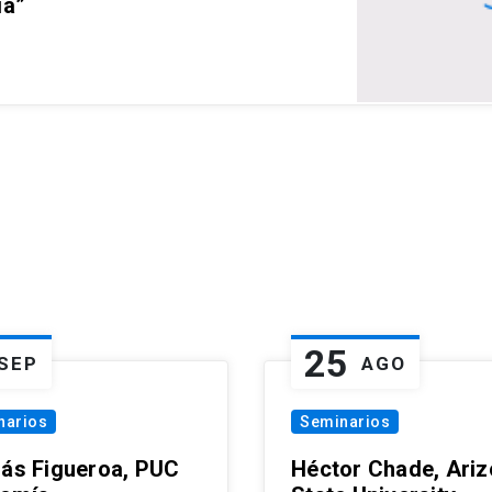
ia”
25
SEP
AGO
narios
Seminarios
lás Figueroa, PUC
Héctor Chade, Ari