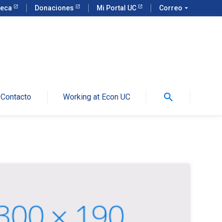
teca
Donaciones
Mi Portal UC
Correo
arrow_drop_down
search
Contacto
Working at Econ UC