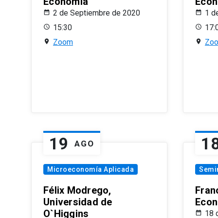
Economía
Econ
2 de Septiembre de 2020
1 d
15:30
17:
Zoom
Zo
19
1
AGO
Microeconomía Aplicada
Semi
Félix Modrego,
Fran
Universidad de
Econ
O`Higgins
18 