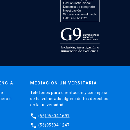
ENCIA
MEDIACIÓN UNIVERSITARIA
de
Teléfonos para orientación y consejo si
énero o
se ha vulnerado alguno de tus derechos
en la universidad.
phone
(56)95504 1691
phone
(56)95504 1247