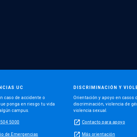
NCIAS UC
DISCRIMINACIÓN Y VIOL
n caso de accidente o
Orientación y apoyo en casos 
que ponga en riesgo tu vida
discriminación, violencia de g
 algún campus.
violencia sexual.
launch
5504 5000
Contacto para apoyo
launch
sitio de Emergencias
Más orientación