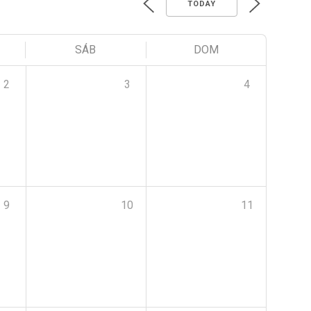
TODAY
SÁB
DOM
2
3
4
9
10
11