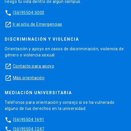
riesgo tu vida dentro de algún campus.
phone
(56)95504 5000
launch
Ir al sitio de Emergencias
DISCRIMINACIÓN Y VIOLENCIA
Orientación y apoyo en casos de discriminación, violencia de
género o violencia sexual.
launch
Contacto para apoyo
launch
Más orientación
MEDIACIÓN UNIVERSITARIA
Teléfonos para orientación y consejo si se ha vulnerado
alguno de tus derechos en la universidad.
phone
(56)95504 1691
phone
(56)95504 1247