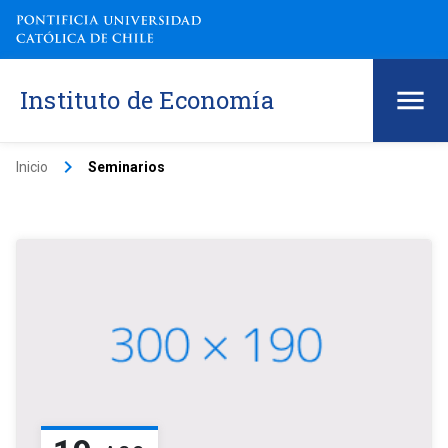
Instituto de Economía
keyboard_arrow_right
Inicio
Seminarios