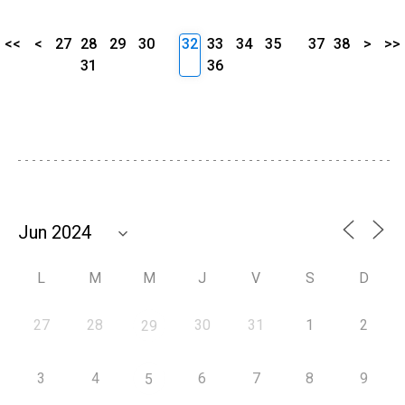
<<
<
27
28
29
30
32
33
34
35
37
38
>
>>
31
36
L
M
M
J
V
S
D
27
28
30
31
1
2
29
3
4
6
7
8
9
5