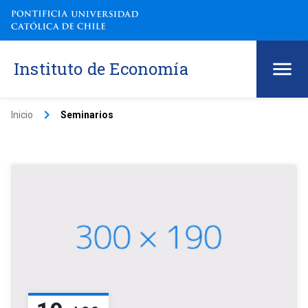
Instituto de Economía
keyboard_arrow_right
Inicio
Seminarios