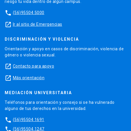
riesgo tu vida dentro de algún campus.
phone
(56)95504 5000
launch
Ir al sitio de Emergencias
DISCRIMINACIÓN Y VIOLENCIA
Orientación y apoyo en casos de discriminación, violencia de
género o violencia sexual.
launch
Contacto para apoyo
launch
Más orientación
MEDIACIÓN UNIVERSITARIA
Teléfonos para orientación y consejo si se ha vulnerado
alguno de tus derechos en la universidad.
phone
(56)95504 1691
phone
(56)95504 1247