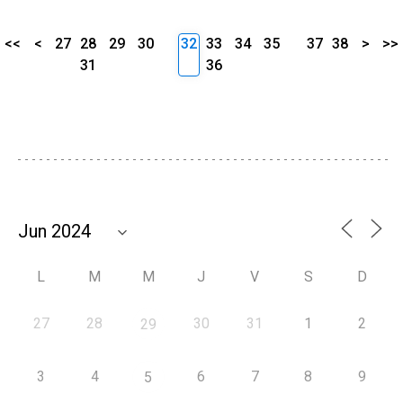
<<
<
27
28
29
30
32
33
34
35
37
38
>
>>
31
36
L
M
M
J
V
S
D
27
28
30
31
1
2
29
3
4
6
7
8
9
5