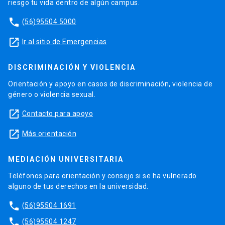
riesgo tu vida dentro de algún campus.
phone
(56)95504 5000
launch
Ir al sitio de Emergencias
DISCRIMINACIÓN Y VIOLENCIA
Orientación y apoyo en casos de discriminación, violencia de
género o violencia sexual.
launch
Contacto para apoyo
launch
Más orientación
MEDIACIÓN UNIVERSITARIA
Teléfonos para orientación y consejo si se ha vulnerado
alguno de tus derechos en la universidad.
phone
(56)95504 1691
phone
(56)95504 1247