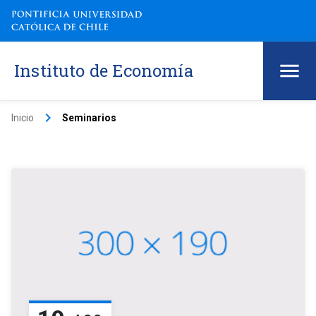
Instituto de Economía
keyboard_arrow_right
Inicio
Seminarios