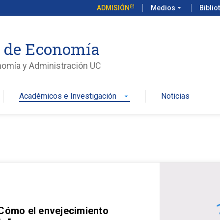
ADMISIÓN
Medios
arrow_drop_down
Biblio
o de Economía
nomía y Administración UC
Académicos e Investigación
Noticias
arrow_drop_down
 Cómo el envejecimiento