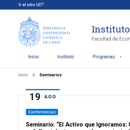
Ir al sitio UC
Institut
Facultad de Eco
Inicio
Instituto
Programas
arrow_drop_down
keyboard_arrow_right
Inicio
Seminarios
19
AGO
Conferencias
Seminario: “El Activo que Ignoramos: