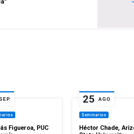
ia”
25
SEP
AGO
narios
Seminarios
lás Figueroa, PUC
Héctor Chade, Ari