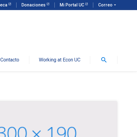
teca
Donaciones
Mi Portal UC
Correo
arrow_drop_down
search
Contacto
Working at Econ UC