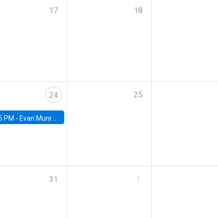
17
18
25
24
5 PM -
Evan Munro, Neyman Visiting Assistant Professor in the Department of Statistics at UC Berkeley
31
1