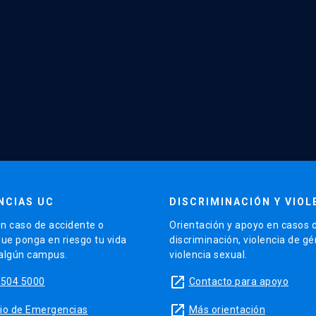
NCIAS UC
DISCRIMINACIÓN Y VIOL
n caso de accidente o
Orientación y apoyo en casos 
que ponga en riesgo tu vida
discriminación, violencia de g
 algún campus.
violencia sexual.
launch
5504 5000
Contacto para apoyo
launch
sitio de Emergencias
Más orientación