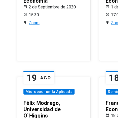
Economía
Econ
2 de Septiembre de 2020
1 d
15:30
17:
Zoom
Zo
19
1
AGO
Microeconomía Aplicada
Semi
Félix Modrego,
Fran
Universidad de
Econ
O`Higgins
18 