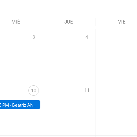
MIÉ
JUE
VIE
3
4
11
10
5 PM -
Beatriz Ahumada, PhD candidate, Universidad de Pittsburgh