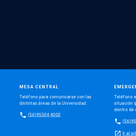
MESA CENTRAL
EMERGE
Teléfono para comunicarse con las
Teléfono e
distintas áreas de la Universidad.
situación 
dentro de
phone
(56)95504 4000
phone
(56)9
launch
Ir al 