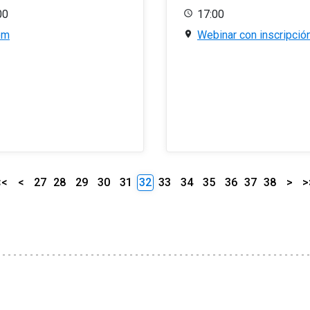
00
17:00
om
Webinar con inscripció
<<
<
27
28
29
30
31
32
33
34
35
36
37
38
>
>