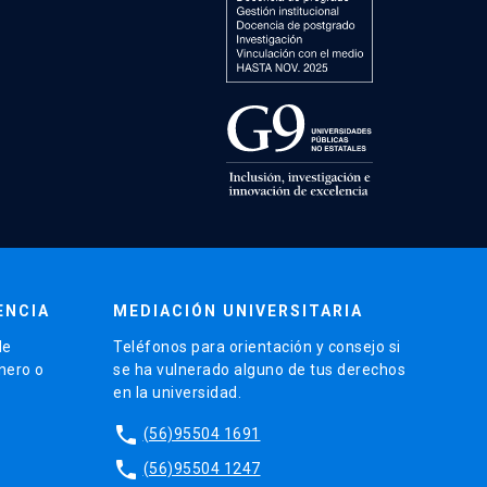
ENCIA
MEDIACIÓN UNIVERSITARIA
de
Teléfonos para orientación y consejo si
énero o
se ha vulnerado alguno de tus derechos
en la universidad.
phone
(56)95504 1691
phone
(56)95504 1247