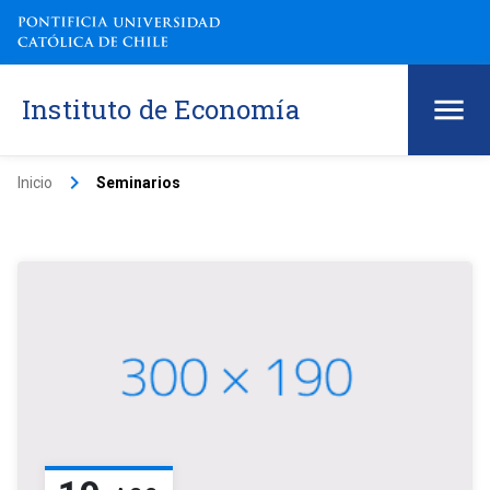
Instituto de Economía
keyboard_arrow_right
Inicio
Seminarios