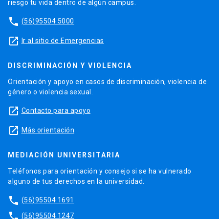
riesgo tu vida dentro de algún campus.
phone
(56)95504 5000
launch
Ir al sitio de Emergencias
DISCRIMINACIÓN Y VIOLENCIA
Orientación y apoyo en casos de discriminación, violencia de
género o violencia sexual.
launch
Contacto para apoyo
launch
Más orientación
MEDIACIÓN UNIVERSITARIA
Teléfonos para orientación y consejo si se ha vulnerado
alguno de tus derechos en la universidad.
phone
(56)95504 1691
phone
(56)95504 1247