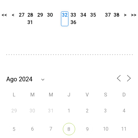
<<
<
27
28
29
30
32
33
34
35
37
38
>
>>
31
36
L
M
M
J
V
S
D
29
30
31
1
2
3
4
6
7
10
11
5
8
9