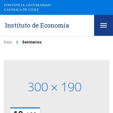
Instituto de Economía
keyboard_arrow_right
Inicio
Seminarios