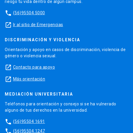
riesgo tu vida dentro de algún campus.
phone
(56)95504 5000
launch
Ir al sitio de Emergencias
DISCRIMINACIÓN Y VIOLENCIA
Orientación y apoyo en casos de discriminación, violencia de
género o violencia sexual.
launch
Contacto para apoyo
launch
Más orientación
MEDIACIÓN UNIVERSITARIA
Teléfonos para orientación y consejo si se ha vulnerado
alguno de tus derechos en la universidad.
phone
(56)95504 1691
phone
(56)95504 1247