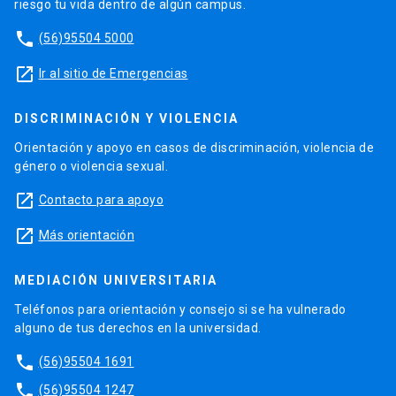
riesgo tu vida dentro de algún campus.
phone
(56)95504 5000
launch
Ir al sitio de Emergencias
DISCRIMINACIÓN Y VIOLENCIA
Orientación y apoyo en casos de discriminación, violencia de
género o violencia sexual.
launch
Contacto para apoyo
launch
Más orientación
MEDIACIÓN UNIVERSITARIA
Teléfonos para orientación y consejo si se ha vulnerado
alguno de tus derechos en la universidad.
phone
(56)95504 1691
phone
(56)95504 1247