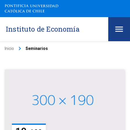
Instituto de Economía
keyboard_arrow_right
Inicio
Seminarios