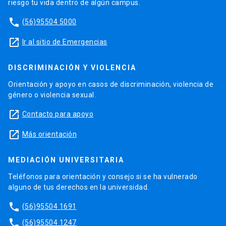
riesgo tu vida dentro de algún campus.
phone
(56)95504 5000
launch
Ir al sitio de Emergencias
DISCRIMINACIÓN Y VIOLENCIA
Orientación y apoyo en casos de discriminación, violencia de
género o violencia sexual.
launch
Contacto para apoyo
launch
Más orientación
MEDIACIÓN UNIVERSITARIA
Teléfonos para orientación y consejo si se ha vulnerado
alguno de tus derechos en la universidad.
phone
(56)95504 1691
phone
(56)95504 1247