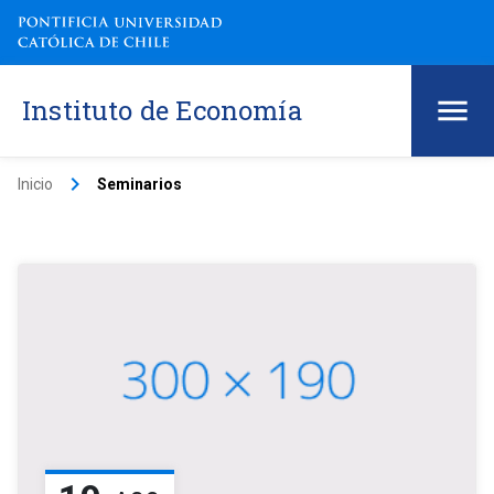
Instituto de Economía
keyboard_arrow_right
Inicio
Seminarios