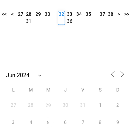
<<
<
27
28
29
30
32
33
34
35
37
38
>
>>
31
36
L
M
M
J
V
S
D
27
28
30
31
1
2
29
3
4
6
7
8
9
5