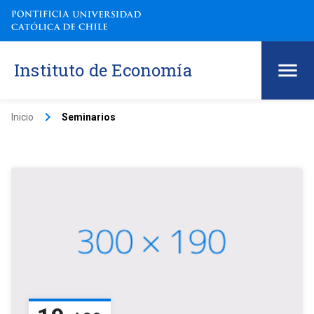
Instituto de Economía
keyboard_arrow_right
Inicio
Seminarios