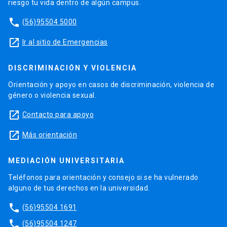
riesgo tu vida dentro de algún campus.
phone
(56)95504 5000
launch
Ir al sitio de Emergencias
DISCRIMINACIÓN Y VIOLENCIA
Orientación y apoyo en casos de discriminación, violencia de
género o violencia sexual.
launch
Contacto para apoyo
launch
Más orientación
MEDIACIÓN UNIVERSITARIA
Teléfonos para orientación y consejo si se ha vulnerado
alguno de tus derechos en la universidad.
phone
(56)95504 1691
phone
(56)95504 1247