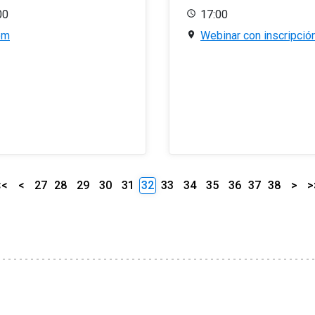
00
17:00
om
Webinar con inscripció
<<
<
27
28
29
30
31
32
33
34
35
36
37
38
>
>