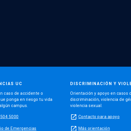
NCIAS UC
DISCRIMINACIÓN Y VIOL
n caso de accidente o
Orientación y apoyo en casos 
que ponga en riesgo tu vida
discriminación, violencia de g
 algún campus.
violencia sexual.
launch
5504 5000
Contacto para apoyo
launch
sitio de Emergencias
Más orientación