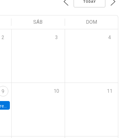
TODAY
SÁB
DOM
2
3
4
10
11
9
 Terrae