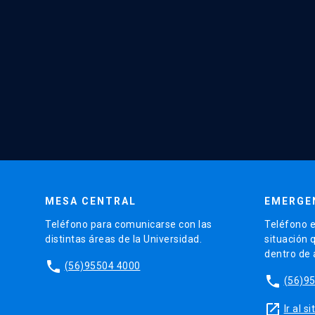
MESA CENTRAL
EMERGE
Teléfono para comunicarse con las
Teléfono e
distintas áreas de la Universidad.
situación 
dentro de
phone
(56)95504 4000
phone
(56)9
launch
Ir al 