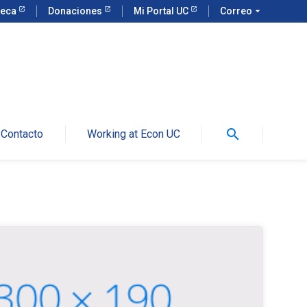
teca
Donaciones
Mi Portal UC
Correo
arrow_drop_down
search
Contacto
Working at Econ UC