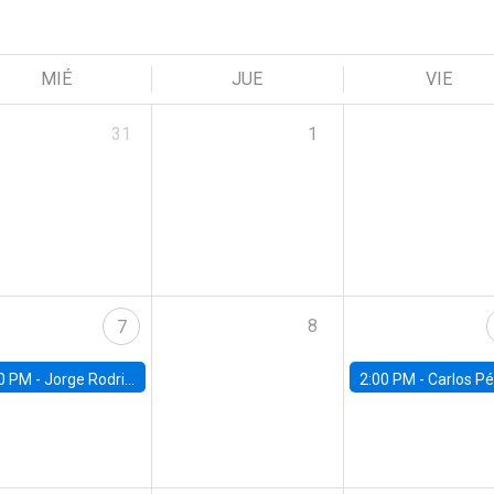
MIÉ
JUE
VIE
31
1
8
7
0 PM -
Jorge Rodriguez, Universidad de Los Andes
2:00 PM -
Carlos Pérez, Universidad Finis