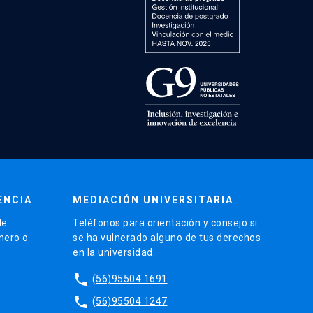
ENCIA
MEDIACIÓN UNIVERSITARIA
de
Teléfonos para orientación y consejo si
énero o
se ha vulnerado alguno de tus derechos
en la universidad.
phone
(56)95504 1691
phone
(56)95504 1247