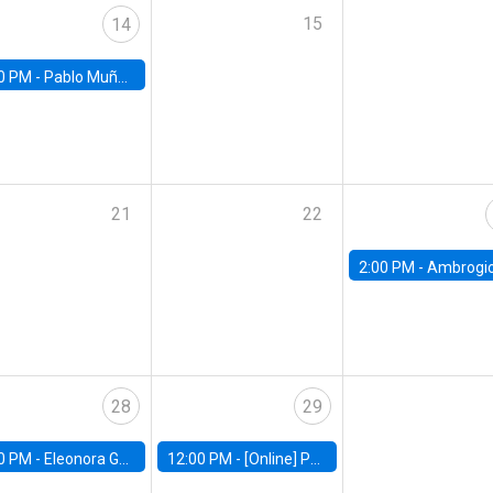
15
14
0 PM -
Pablo Muñoz, Universidad de Chile
21
22
2:00 PM -
Ambrogio Cesa-Bianchi, Bank of Eng
28
29
0 PM -
Eleonora Guarnieri, Exeter University
12:00 PM -
[Online] Pablo Slutzky, University of Maryland