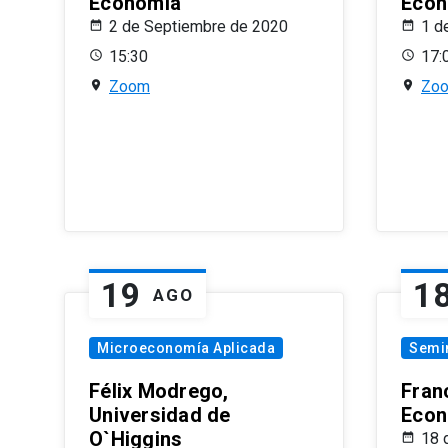
Economía
Econ
2 de Septiembre de 2020
1 d
15:30
17:
Zoom
Zo
19
1
AGO
Microeconomía Aplicada
Semi
Félix Modrego,
Fran
Universidad de
Econ
O`Higgins
18 