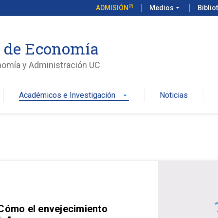
ADMISIÓN
Medios
arrow_drop_down
Biblio
o de Economía
nomía y Administración UC
Académicos e Investigación
Noticias
arrow_drop_down
 Cómo el envejecimiento