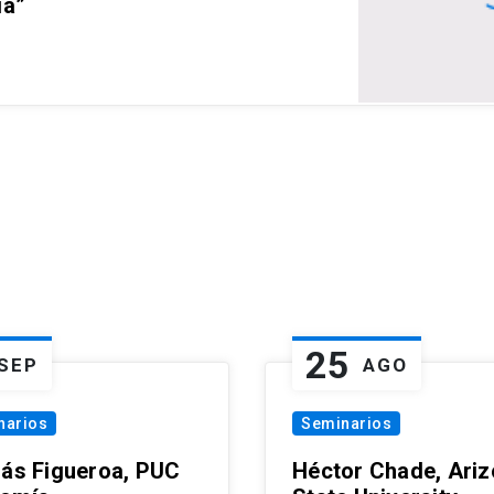
ia”
25
SEP
AGO
narios
Seminarios
lás Figueroa, PUC
Héctor Chade, Ari