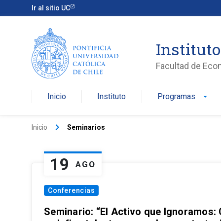
Ir al sitio UC
Institut
Facultad de Eco
Inicio
Instituto
Programas
arrow_drop_down
keyboard_arrow_right
Inicio
Seminarios
19
AGO
Conferencias
Seminario: “El Activo que Ignoramos: