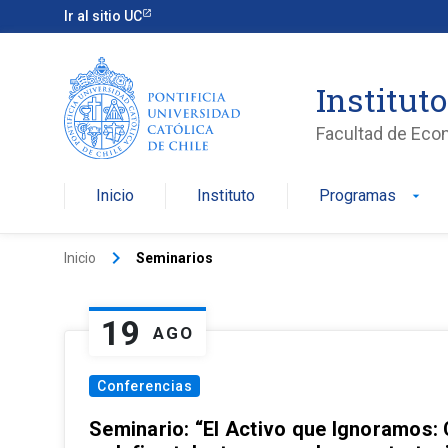
Ir al sitio UC
Institut
Facultad de Eco
Inicio
Instituto
Programas
arrow_drop_down
keyboard_arrow_right
Inicio
Seminarios
19
AGO
Conferencias
Seminario: “El Activo que Ignoramos: