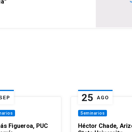
ia”
25
SEP
AGO
narios
Seminarios
lás Figueroa, PUC
Héctor Chade, Ari