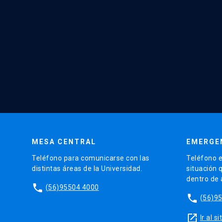
MESA CENTRAL
EMERGE
Teléfono para comunicarse con las
Teléfono e
distintas áreas de la Universidad.
situación 
dentro de
phone
(56)95504 4000
phone
(56)9
launch
Ir al 