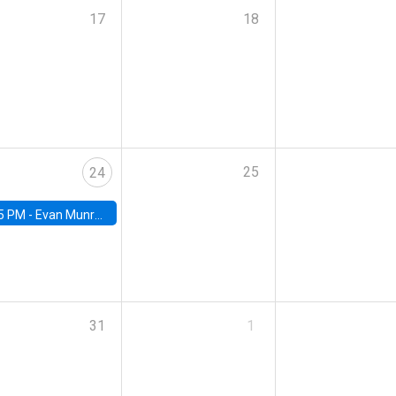
17
18
25
24
5 PM -
Evan Munro, Neyman Visiting Assistant Professor in the Department of Statistics at UC Berkeley
31
1