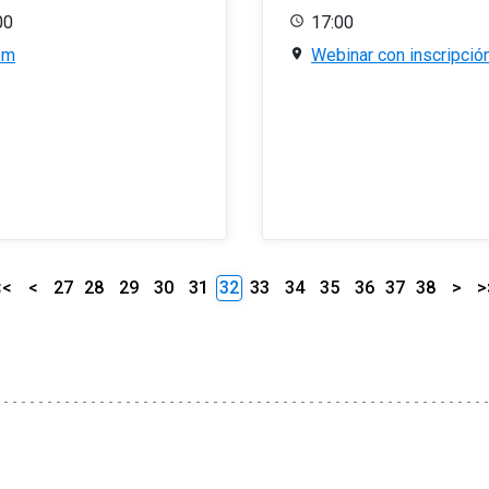
00
17:00
om
Webinar con inscripció
<<
<
27
28
29
30
31
32
33
34
35
36
37
38
>
>