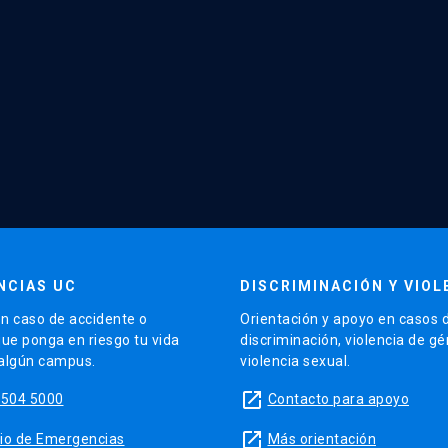
NCIAS UC
DISCRIMINACIÓN Y VIOL
n caso de accidente o
Orientación y apoyo en casos 
que ponga en riesgo tu vida
discriminación, violencia de g
 algún campus.
violencia sexual.
launch
5504 5000
Contacto para apoyo
launch
sitio de Emergencias
Más orientación