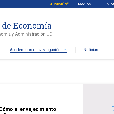
ADMISIÓN
Medios
arrow_drop_down
Biblio
o de Economía
nomía y Administración UC
Académicos e Investigación
Noticias
arrow_drop_down
 Cómo el envejecimiento