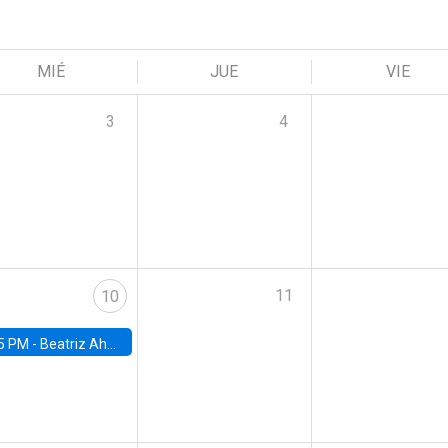
MIÉ
JUE
VIE
3
4
11
10
5 PM -
Beatriz Ahumada, PhD candidate, Universidad de Pittsburgh