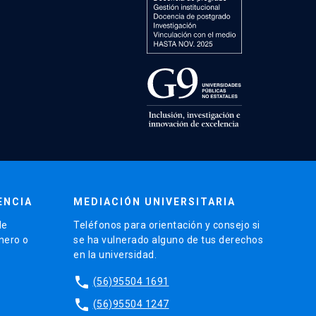
ENCIA
MEDIACIÓN UNIVERSITARIA
de
Teléfonos para orientación y consejo si
énero o
se ha vulnerado alguno de tus derechos
en la universidad.
phone
(56)95504 1691
phone
(56)95504 1247