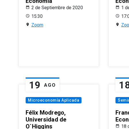
Economía
Econ
2 de Septiembre de 2020
1 d
15:30
17:
Zoom
Zo
19
1
AGO
Microeconomía Aplicada
Semi
Félix Modrego,
Fran
Universidad de
Econ
O`Higgins
18 