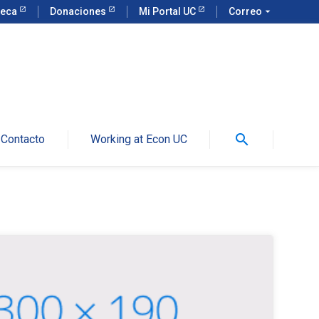
teca
Donaciones
Mi Portal UC
Correo
arrow_drop_down
search
Contacto
Working at Econ UC