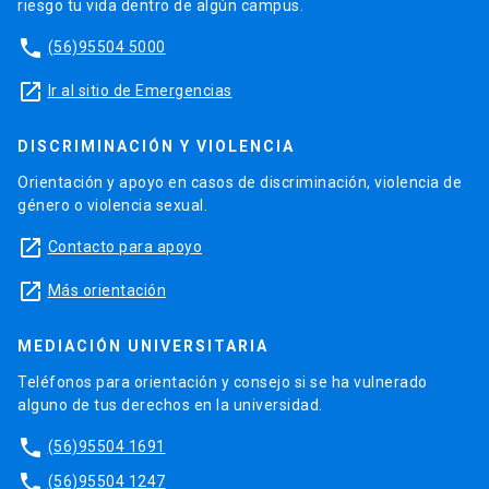
riesgo tu vida dentro de algún campus.
phone
(56)95504 5000
launch
Ir al sitio de Emergencias
DISCRIMINACIÓN Y VIOLENCIA
Orientación y apoyo en casos de discriminación, violencia de
género o violencia sexual.
launch
Contacto para apoyo
launch
Más orientación
MEDIACIÓN UNIVERSITARIA
Teléfonos para orientación y consejo si se ha vulnerado
alguno de tus derechos en la universidad.
phone
(56)95504 1691
phone
(56)95504 1247