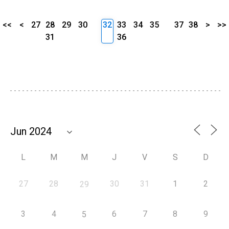
<<
<
27
28
29
30
32
33
34
35
37
38
>
>>
31
36
L
M
M
J
V
S
D
27
28
30
31
1
2
29
3
4
6
7
8
9
5