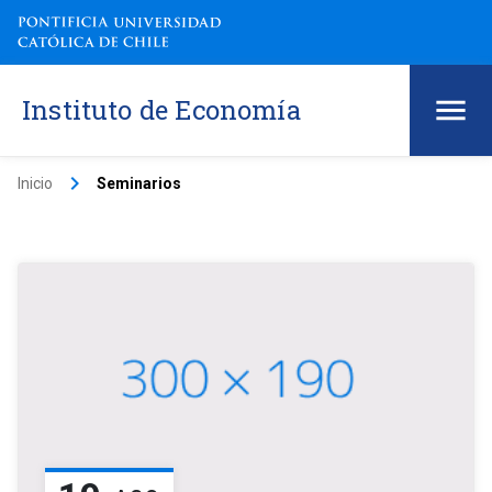
Instituto de Economía
keyboard_arrow_right
Inicio
Seminarios