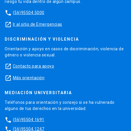
riesgo tu vida dentro de algún campus.
phone
(56)95504 5000
launch
Ir al sitio de Emergencias
DISCRIMINACIÓN Y VIOLENCIA
Orientación y apoyo en casos de discriminación, violencia de
género o violencia sexual.
launch
Contacto para apoyo
launch
Más orientación
MEDIACIÓN UNIVERSITARIA
Teléfonos para orientación y consejo si se ha vulnerado
alguno de tus derechos en la universidad.
phone
(56)95504 1691
phone
(56)95504 1247