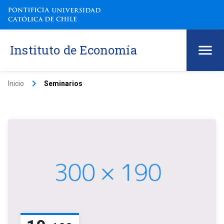
Instituto de Economía
keyboard_arrow_right
Inicio
Seminarios