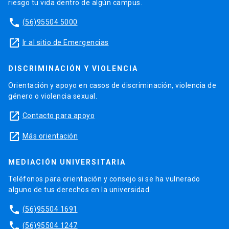
riesgo tu vida dentro de algún campus.
phone
(56)95504 5000
launch
Ir al sitio de Emergencias
DISCRIMINACIÓN Y VIOLENCIA
Orientación y apoyo en casos de discriminación, violencia de
género o violencia sexual.
launch
Contacto para apoyo
launch
Más orientación
MEDIACIÓN UNIVERSITARIA
Teléfonos para orientación y consejo si se ha vulnerado
alguno de tus derechos en la universidad.
phone
(56)95504 1691
phone
(56)95504 1247