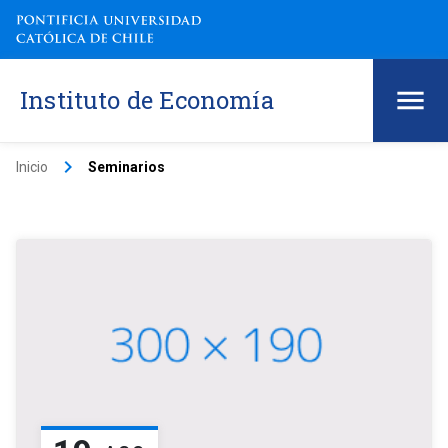
Instituto de Economía
keyboard_arrow_right
Inicio
Seminarios