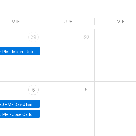
MIÉ
JUE
VIE
30
29
5 PM -
Mateo Uribe-Castro, Universidad de los Andes (Colombia)
6
5
20 PM -
David Bardey, Universidad de los Andes - CEDE
5 PM -
Jose Carlo Bermudez, UC (ME) & World Bank