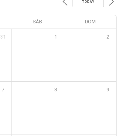
TODAY
SÁB
DOM
31
1
2
7
8
9