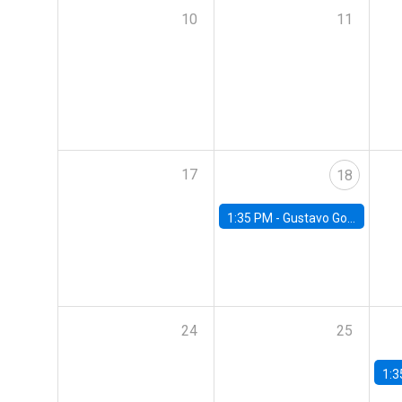
10
11
17
18
1:35 PM -
Gustavo González, Banco Central de Chile
24
25
1:3