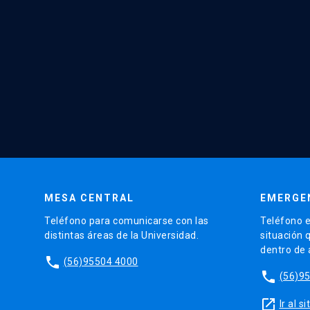
MESA CENTRAL
EMERGE
Teléfono para comunicarse con las
Teléfono e
distintas áreas de la Universidad.
situación 
dentro de
phone
(56)95504 4000
phone
(56)9
launch
Ir al 