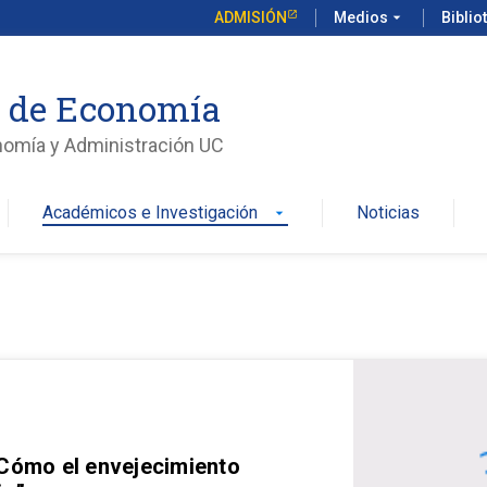
ADMISIÓN
Medios
arrow_drop_down
Biblio
o de Economía
nomía y Administración UC
Académicos e Investigación
Noticias
arrow_drop_down
 Cómo el envejecimiento