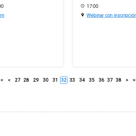
00
17:00
om
Webinar con inscripció
<<
<
27
28
29
30
31
32
33
34
35
36
37
38
>
>