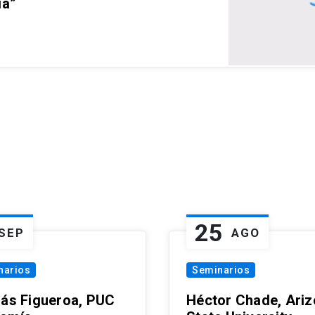
ia”
25
SEP
AGO
narios
Seminarios
lás Figueroa, PUC
Héctor Chade, Ari