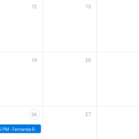
12
13
19
20
27
26
5 PM -
Fernanda Rojas Ampuero, University of Wisconsin-Madison