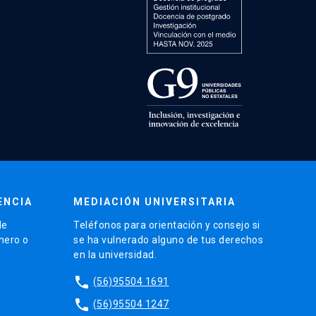
ENCIA
MEDIACIÓN UNIVERSITARIA
de
Teléfonos para orientación y consejo si
énero o
se ha vulnerado alguno de tus derechos
en la universidad.
phone
(56)95504 1691
phone
(56)95504 1247