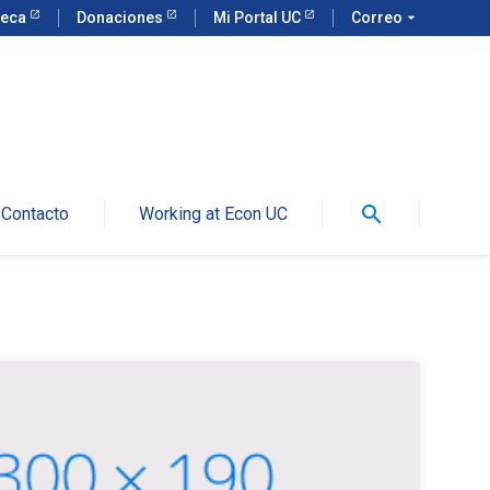
teca
Donaciones
Mi Portal UC
Correo
arrow_drop_down
search
Contacto
Working at Econ UC