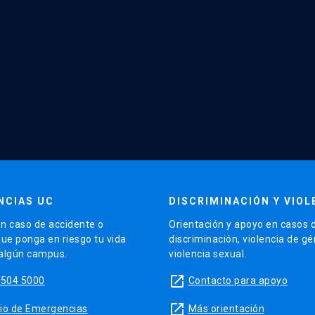
NCIAS UC
DISCRIMINACIÓN Y VIOL
n caso de accidente o
Orientación y apoyo en casos 
que ponga en riesgo tu vida
discriminación, violencia de g
 algún campus.
violencia sexual.
launch
5504 5000
Contacto para apoyo
launch
sitio de Emergencias
Más orientación