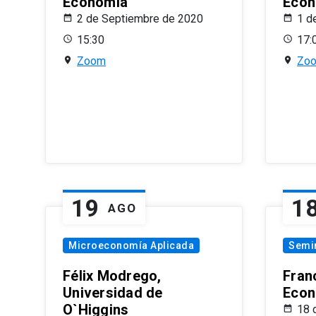
Economía
Econ
2 de Septiembre de 2020
1 d
15:30
17:
Zoom
Zo
19
1
AGO
Microeconomía Aplicada
Semi
Félix Modrego,
Fran
Universidad de
Econ
O`Higgins
18 