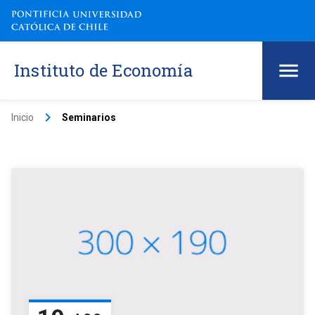
Instituto de Economía
keyboard_arrow_right
Inicio
Seminarios