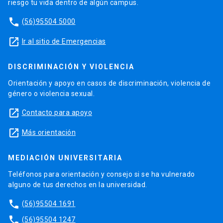
riesgo tu vida dentro de algún campus.
phone
(56)95504 5000
launch
Ir al sitio de Emergencias
DISCRIMINACIÓN Y VIOLENCIA
Orientación y apoyo en casos de discriminación, violencia de
género o violencia sexual.
launch
Contacto para apoyo
launch
Más orientación
MEDIACIÓN UNIVERSITARIA
Teléfonos para orientación y consejo si se ha vulnerado
alguno de tus derechos en la universidad.
phone
(56)95504 1691
phone
(56)95504 1247