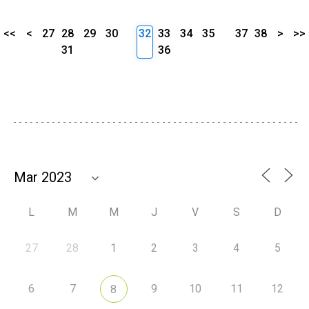
<<
<
27
28
29
30
32
33
34
35
37
38
>
>>
31
36
L
M
M
J
V
S
D
27
28
1
2
3
4
5
6
7
9
10
11
12
8