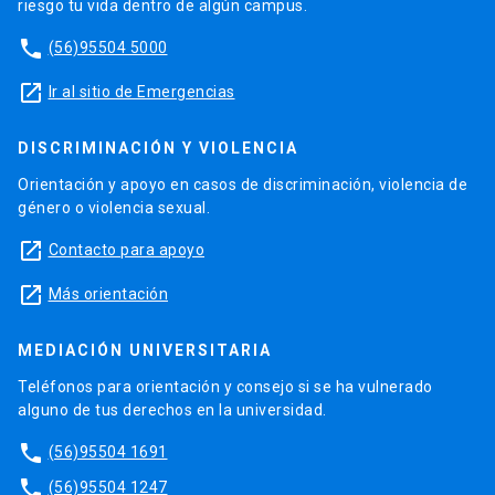
riesgo tu vida dentro de algún campus.
phone
(56)95504 5000
launch
Ir al sitio de Emergencias
DISCRIMINACIÓN Y VIOLENCIA
Orientación y apoyo en casos de discriminación, violencia de
género o violencia sexual.
launch
Contacto para apoyo
launch
Más orientación
MEDIACIÓN UNIVERSITARIA
Teléfonos para orientación y consejo si se ha vulnerado
alguno de tus derechos en la universidad.
phone
(56)95504 1691
phone
(56)95504 1247