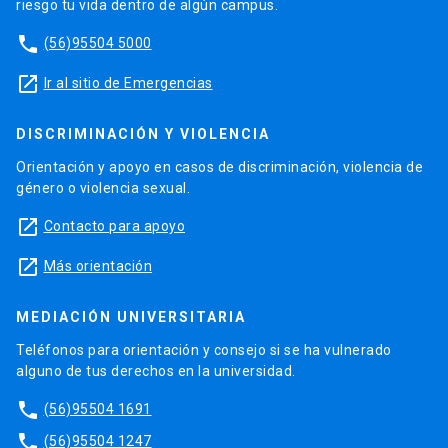
riesgo tu vida dentro de algún campus.
phone
(56)95504 5000
launch
Ir al sitio de Emergencias
DISCRIMINACIÓN Y VIOLENCIA
Orientación y apoyo en casos de discriminación, violencia de
género o violencia sexual.
launch
Contacto para apoyo
launch
Más orientación
MEDIACIÓN UNIVERSITARIA
Teléfonos para orientación y consejo si se ha vulnerado
alguno de tus derechos en la universidad.
phone
(56)95504 1691
phone
(56)95504 1247