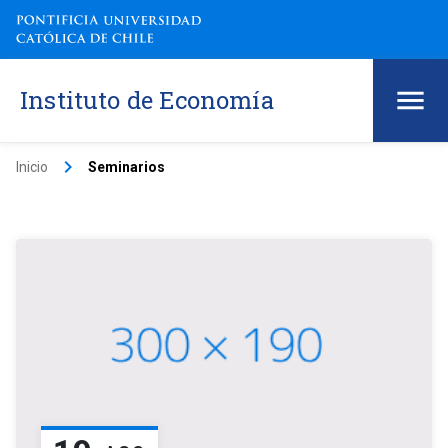
Instituto de Economía
keyboard_arrow_right
Inicio
Seminarios