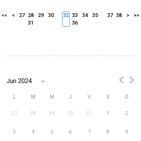
<<
<
27
28
29
30
32
33
34
35
37
38
>
>>
31
36
L
M
M
J
V
S
D
27
28
30
31
1
2
29
3
4
6
7
8
9
5