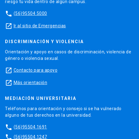
riesgo tu vida dentro de algún campus.
phone
(56)95504 5000
launch
Ir al sitio de Emergencias
DISCRIMINACIÓN Y VIOLENCIA
Orientación y apoyo en casos de discriminación, violencia de
género o violencia sexual.
launch
Contacto para apoyo
launch
Más orientación
MEDIACIÓN UNIVERSITARIA
Teléfonos para orientación y consejo si se ha vulnerado
alguno de tus derechos en la universidad.
phone
(56)95504 1691
phone
(56)95504 1247