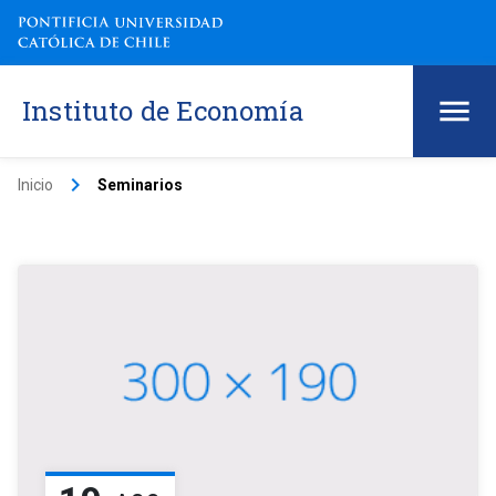
Instituto de Economía
keyboard_arrow_right
Inicio
Seminarios