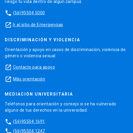
riesgo tu vida dentro de algún campus.
phone
(56)95504 5000
launch
Ir al sitio de Emergencias
DISCRIMINACIÓN Y VIOLENCIA
Orientación y apoyo en casos de discriminación, violencia de
género o violencia sexual.
launch
Contacto para apoyo
launch
Más orientación
MEDIACIÓN UNIVERSITARIA
Teléfonos para orientación y consejo si se ha vulnerado
alguno de tus derechos en la universidad.
phone
(56)95504 1691
phone
(56)95504 1247