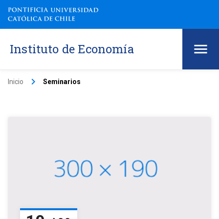
Instituto de Economía
keyboard_arrow_right
Inicio
Seminarios