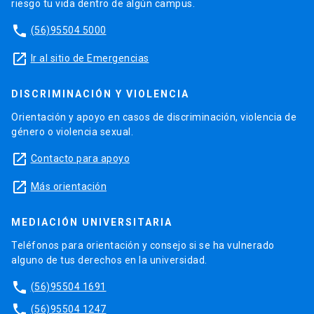
riesgo tu vida dentro de algún campus.
phone
(56)95504 5000
launch
Ir al sitio de Emergencias
DISCRIMINACIÓN Y VIOLENCIA
Orientación y apoyo en casos de discriminación, violencia de
género o violencia sexual.
launch
Contacto para apoyo
launch
Más orientación
MEDIACIÓN UNIVERSITARIA
Teléfonos para orientación y consejo si se ha vulnerado
alguno de tus derechos en la universidad.
phone
(56)95504 1691
phone
(56)95504 1247