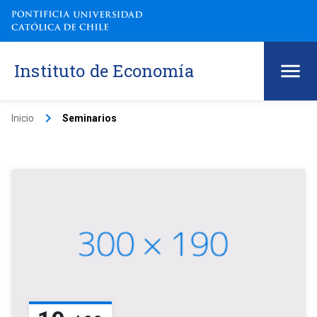
Instituto de Economía
keyboard_arrow_right
Inicio
Seminarios