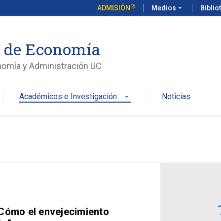
ADMISIÓN
Medios
arrow_drop_down
Biblio
o de Economía
nomía y Administración UC
Académicos e Investigación
Noticias
arrow_drop_down
 Cómo el envejecimiento