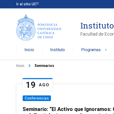
Ir al sitio UC
Institut
Facultad de Eco
Inicio
Instituto
Programas
arrow_drop_down
keyboard_arrow_right
Inicio
Seminarios
19
AGO
Conferencias
Seminario: “El Activo que Ignoramos: