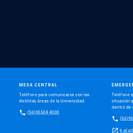
MESA CENTRAL
EMERGE
Teléfono para comunicarse con las
Teléfono e
distintas áreas de la Universidad.
situación 
dentro de
phone
(56)95504 4000
phone
(56)9
launch
Ir al 