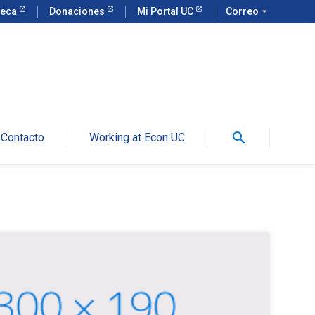
teca
Donaciones
Mi Portal UC
Correo
arrow_drop_down
search
Contacto
Working at Econ UC