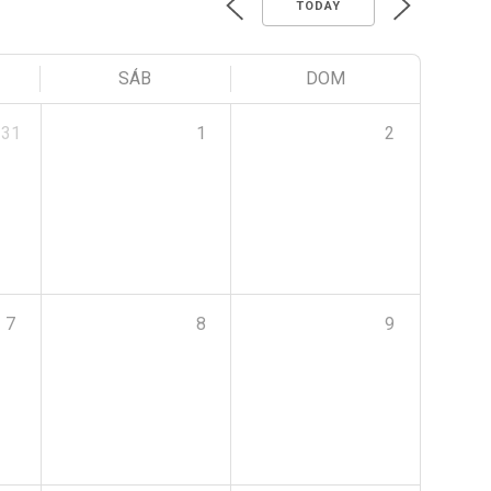
TODAY
SÁB
DOM
31
1
2
7
8
9