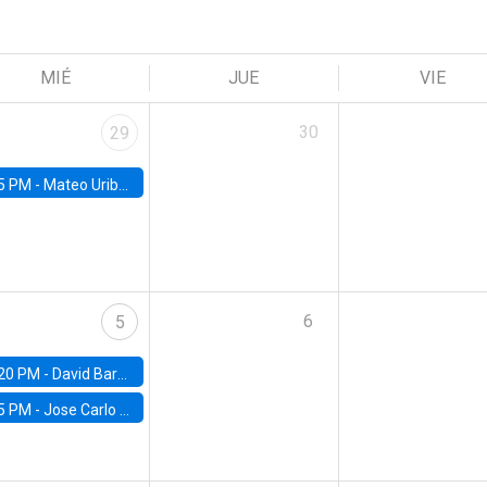
MIÉ
JUE
VIE
30
29
5 PM -
Mateo Uribe-Castro, Universidad de los Andes (Colombia)
6
5
20 PM -
David Bardey, Universidad de los Andes - CEDE
5 PM -
Jose Carlo Bermudez, UC (ME) & World Bank