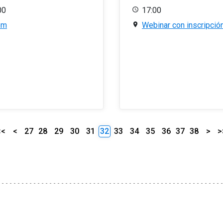
00
17:00
om
Webinar con inscripció
<<
<
27
28
29
30
31
32
33
34
35
36
37
38
>
>