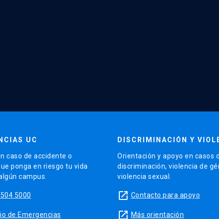
NCIAS UC
DISCRIMINACIÓN Y VIOL
n caso de accidente o
Orientación y apoyo en casos 
que ponga en riesgo tu vida
discriminación, violencia de g
 algún campus.
violencia sexual.
launch
5504 5000
Contacto para apoyo
launch
sitio de Emergencias
Más orientación