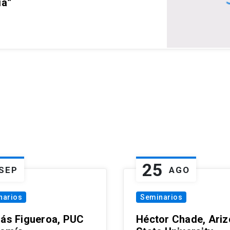
ia”
25
SEP
AGO
narios
Seminarios
lás Figueroa, PUC
Héctor Chade, Ari