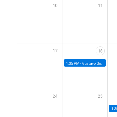
10
11
17
18
1:35 PM -
Gustavo González, Banco Central de Chile
24
25
1:3