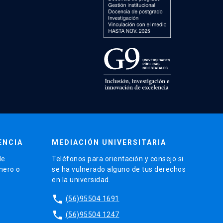
ENCIA
MEDIACIÓN UNIVERSITARIA
de
Teléfonos para orientación y consejo si
énero o
se ha vulnerado alguno de tus derechos
en la universidad.
phone
(56)95504 1691
phone
(56)95504 1247