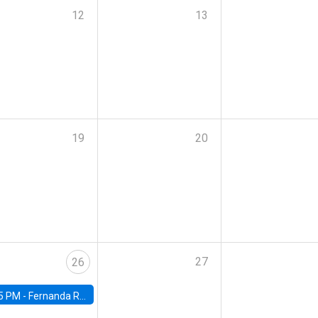
12
13
19
20
27
26
5 PM -
Fernanda Rojas Ampuero, University of Wisconsin-Madison