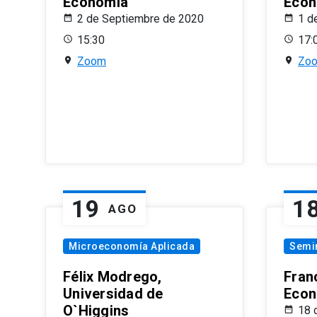
Economía
Econ
2 de Septiembre de 2020
1 d
15:30
17:
Zoom
Zo
19
1
AGO
Microeconomía Aplicada
Semi
Félix Modrego,
Fran
Universidad de
Econ
O`Higgins
18 