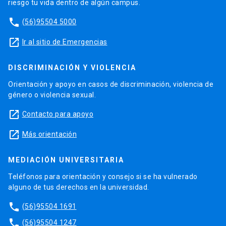
riesgo tu vida dentro de algún campus.
phone
(56)95504 5000
launch
Ir al sitio de Emergencias
DISCRIMINACIÓN Y VIOLENCIA
Orientación y apoyo en casos de discriminación, violencia de
género o violencia sexual.
launch
Contacto para apoyo
launch
Más orientación
MEDIACIÓN UNIVERSITARIA
Teléfonos para orientación y consejo si se ha vulnerado
alguno de tus derechos en la universidad.
phone
(56)95504 1691
phone
(56)95504 1247