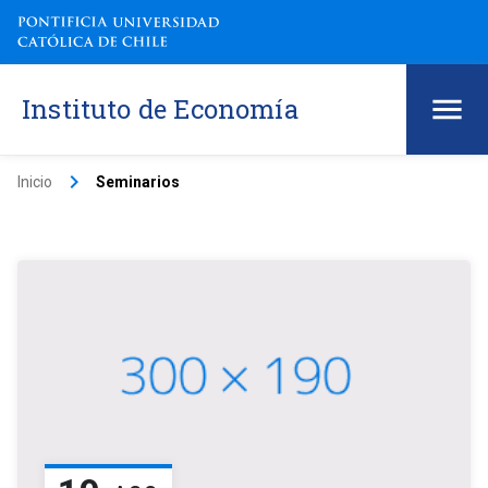
Instituto de Economía
keyboard_arrow_right
Inicio
Seminarios