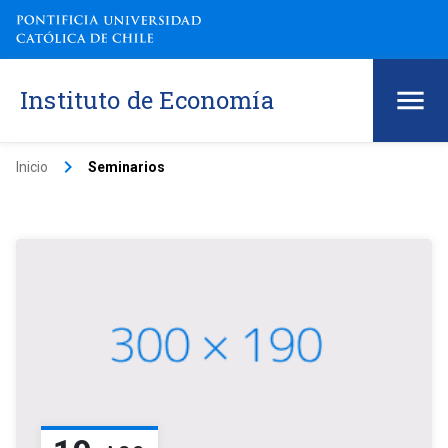
Instituto de Economía
keyboard_arrow_right
Inicio
Seminarios