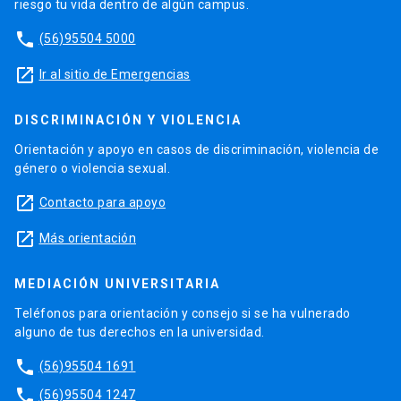
riesgo tu vida dentro de algún campus.
phone
(56)95504 5000
launch
Ir al sitio de Emergencias
DISCRIMINACIÓN Y VIOLENCIA
Orientación y apoyo en casos de discriminación, violencia de
género o violencia sexual.
launch
Contacto para apoyo
launch
Más orientación
MEDIACIÓN UNIVERSITARIA
Teléfonos para orientación y consejo si se ha vulnerado
alguno de tus derechos en la universidad.
phone
(56)95504 1691
phone
(56)95504 1247