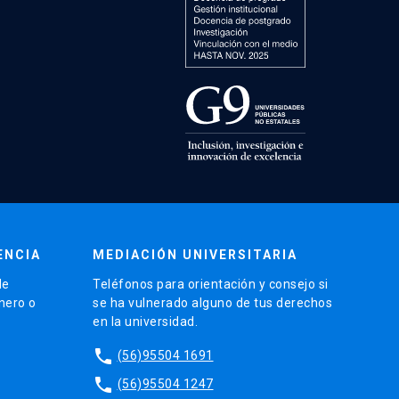
ENCIA
MEDIACIÓN UNIVERSITARIA
de
Teléfonos para orientación y consejo si
énero o
se ha vulnerado alguno de tus derechos
en la universidad.
phone
(56)95504 1691
phone
(56)95504 1247