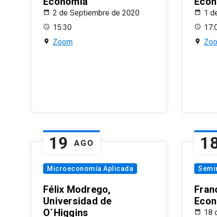
Economía
Econ
2 de Septiembre de 2020
1 d
15:30
17:
Zoom
Zo
19
1
AGO
Microeconomía Aplicada
Semi
Félix Modrego,
Fran
Universidad de
Econ
O`Higgins
18 