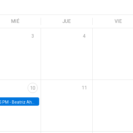
MIÉ
JUE
VIE
3
4
11
10
5 PM -
Beatriz Ahumada, PhD candidate, Universidad de Pittsburgh