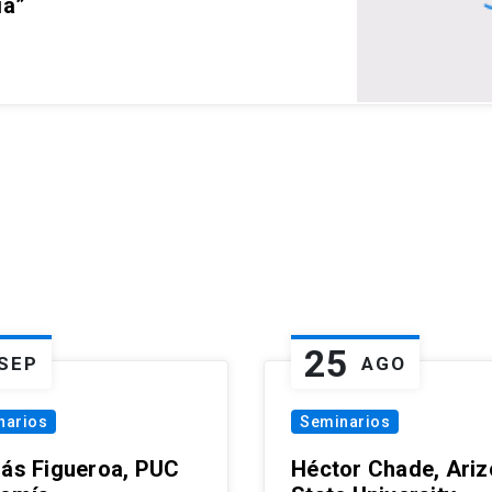
ia”
25
SEP
AGO
narios
Seminarios
lás Figueroa, PUC
Héctor Chade, Ari