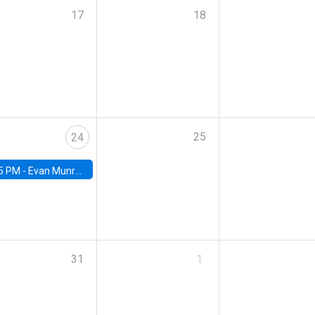
17
18
25
24
5 PM -
Evan Munro, Neyman Visiting Assistant Professor in the Department of Statistics at UC Berkeley
31
1