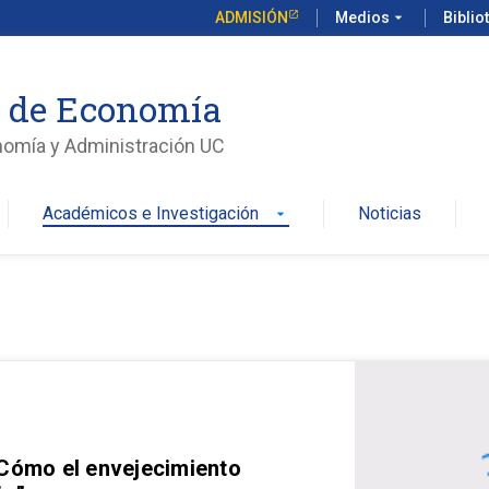
ADMISIÓN
Medios
arrow_drop_down
Biblio
o de Economía
nomía y Administración UC
Académicos e Investigación
Noticias
arrow_drop_down
 Cómo el envejecimiento