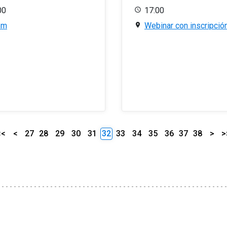
00
17:00
om
Webinar con inscripció
<<
<
27
28
29
30
31
32
33
34
35
36
37
38
>
>