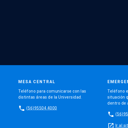
MESA CENTRAL
EMERGE
Teléfono para comunicarse con las
Teléfono e
distintas áreas de la Universidad.
situación 
dentro de
phone
(56)95504 4000
phone
(56)9
launch
Ir al 