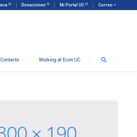
teca
Donaciones
Mi Portal UC
Correo
arrow_drop_down
search
Contacto
Working at Econ UC