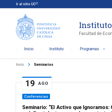
Ir al sitio UC
Institut
Facultad de Eco
Inicio
Instituto
Programas
arrow_drop_down
keyboard_arrow_right
Inicio
Seminarios
19
AGO
Conferencias
Seminario: “El Activo que Ignoramos: