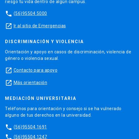
riesgo tu vida dentro de algún campus.
phone
(56)95504 5000
launch
Ir al sitio de Emergencias
DISCRIMINACIÓN Y VIOLENCIA
Orientación y apoyo en casos de discriminación, violencia de
género o violencia sexual.
launch
Contacto para apoyo
launch
Más orientación
MEDIACIÓN UNIVERSITARIA
Teléfonos para orientación y consejo si se ha vulnerado
alguno de tus derechos en la universidad.
phone
(56)95504 1691
phone
(56)95504 1247