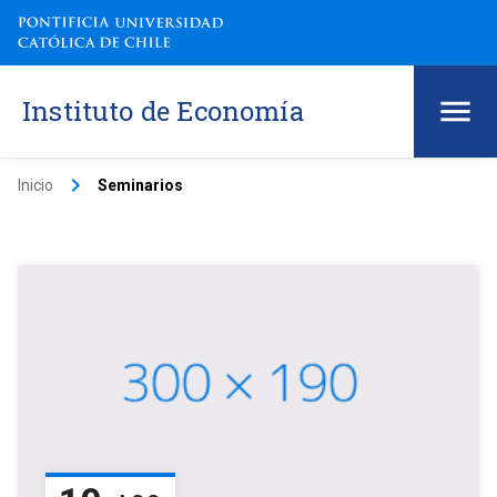
Instituto de Economía
keyboard_arrow_right
Inicio
Seminarios