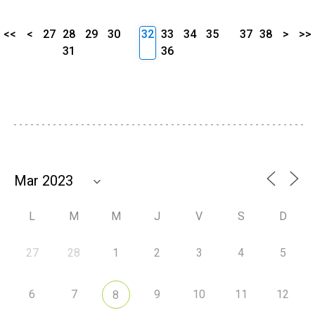
<<
<
27
28
29
30
32
33
34
35
37
38
>
>>
31
36
L
M
M
J
V
S
D
27
28
1
2
3
4
5
6
7
9
10
11
12
8