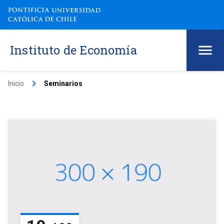
Instituto de Economía
keyboard_arrow_right
Inicio
Seminarios