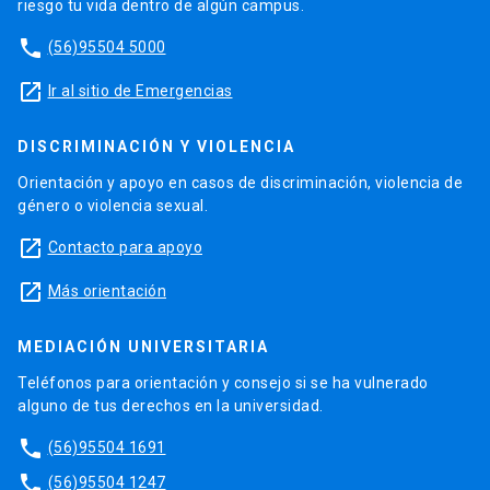
riesgo tu vida dentro de algún campus.
phone
(56)95504 5000
launch
Ir al sitio de Emergencias
DISCRIMINACIÓN Y VIOLENCIA
Orientación y apoyo en casos de discriminación, violencia de
género o violencia sexual.
launch
Contacto para apoyo
launch
Más orientación
MEDIACIÓN UNIVERSITARIA
Teléfonos para orientación y consejo si se ha vulnerado
alguno de tus derechos en la universidad.
phone
(56)95504 1691
phone
(56)95504 1247