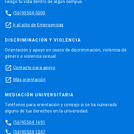
riesgo tu vida dentro de algún campus.
phone
(56)95504 5000
launch
Ir al sitio de Emergencias
DISCRIMINACIÓN Y VIOLENCIA
Orientación y apoyo en casos de discriminación, violencia de
género o violencia sexual.
launch
Contacto para apoyo
launch
Más orientación
MEDIACIÓN UNIVERSITARIA
Teléfonos para orientación y consejo si se ha vulnerado
alguno de tus derechos en la universidad.
phone
(56)95504 1691
phone
(56)95504 1247