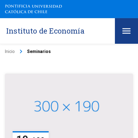
Instituto de Economía
keyboard_arrow_right
Inicio
Seminarios