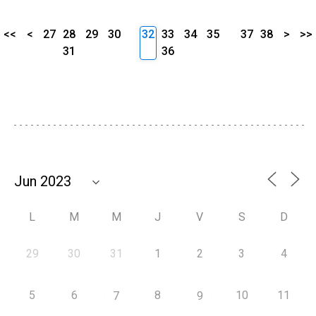
<<
<
27
28
29
30
32
33
34
35
37
38
>
>>
31
36
L
M
M
J
V
S
D
29
30
31
1
2
3
4
5
6
8
10
11
7
9