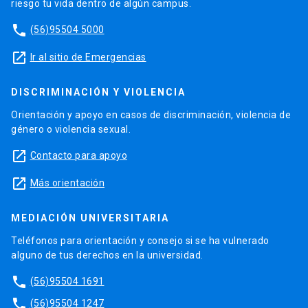
riesgo tu vida dentro de algún campus.
phone
(56)95504 5000
launch
Ir al sitio de Emergencias
DISCRIMINACIÓN Y VIOLENCIA
Orientación y apoyo en casos de discriminación, violencia de
género o violencia sexual.
launch
Contacto para apoyo
launch
Más orientación
MEDIACIÓN UNIVERSITARIA
Teléfonos para orientación y consejo si se ha vulnerado
alguno de tus derechos en la universidad.
phone
(56)95504 1691
phone
(56)95504 1247