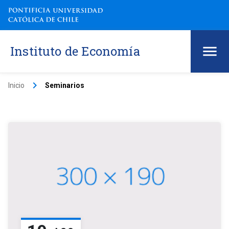
Instituto de Economía
keyboard_arrow_right
Inicio
Seminarios