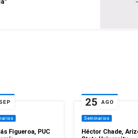
ia”
25
SEP
AGO
narios
Seminarios
lás Figueroa, PUC
Héctor Chade, Ari