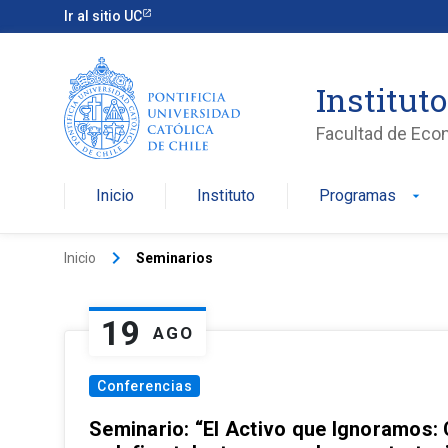
Ir al sitio UC
Institut
Facultad de Eco
Inicio
Instituto
Programas
arrow_drop_down
keyboard_arrow_right
Inicio
Seminarios
19
AGO
Conferencias
Seminario: “El Activo que Ignoramos: