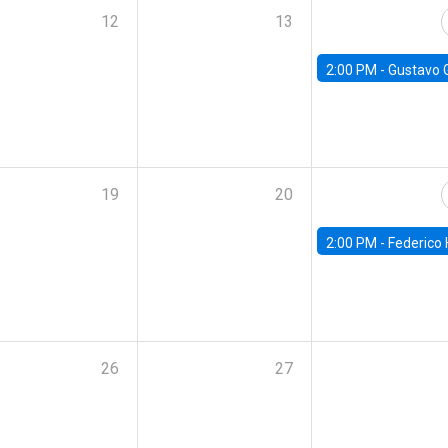
12
13
2:00 PM -
Gustavo González - Banco Central d
19
20
2:00 PM -
Federico Huneeus - Banco Central de C
26
27