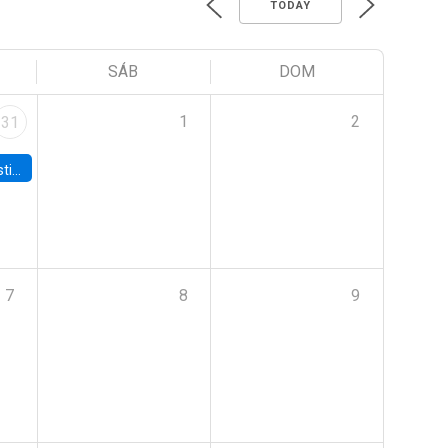
TODAY
SÁB
DOM
1
2
31
 Board
7
8
9