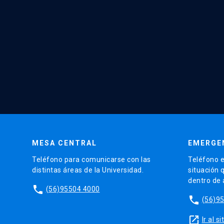
MESA CENTRAL
EMERGE
Teléfono para comunicarse con las
Teléfono e
distintas áreas de la Universidad.
situación 
dentro de
phone
(56)95504 4000
phone
(56)9
launch
Ir al 