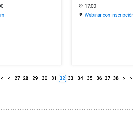
00
17:00
om
Webinar con inscripció
<<
<
27
28
29
30
31
32
33
34
35
36
37
38
>
>