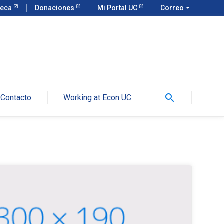
teca
Donaciones
Mi Portal UC
Correo
arrow_drop_down
search
Contacto
Working at Econ UC