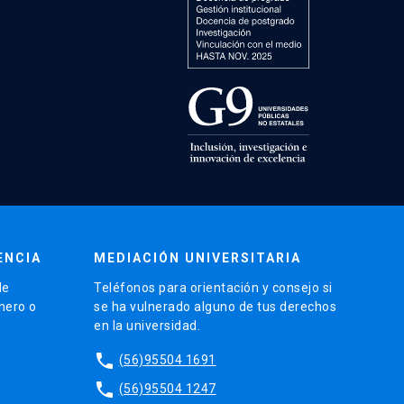
ENCIA
MEDIACIÓN UNIVERSITARIA
de
Teléfonos para orientación y consejo si
énero o
se ha vulnerado alguno de tus derechos
en la universidad.
phone
(56)95504 1691
phone
(56)95504 1247