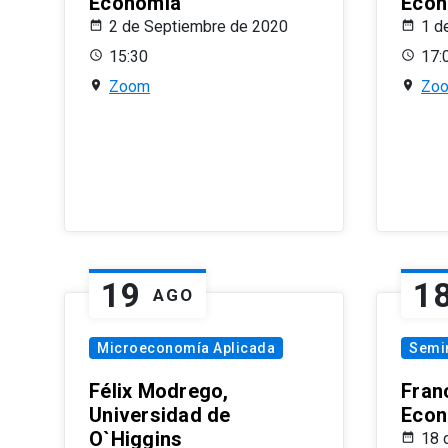
Economía
Econ
2 de Septiembre de 2020
1 d
15:30
17:
Zoom
Zo
19
1
AGO
Microeconomía Aplicada
Semi
Félix Modrego,
Fran
Universidad de
Econ
O`Higgins
18 