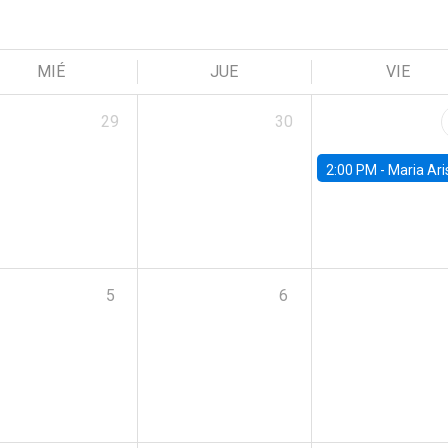
MIÉ
JUE
VIE
29
30
2:00 PM -
Maria Aristizabal-Ramirez, FED
5
6