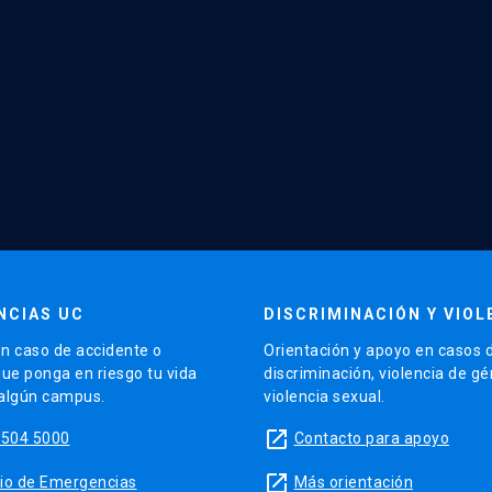
NCIAS UC
DISCRIMINACIÓN Y VIOL
n caso de accidente o
Orientación y apoyo en casos 
que ponga en riesgo tu vida
discriminación, violencia de g
 algún campus.
violencia sexual.
launch
5504 5000
Contacto para apoyo
launch
sitio de Emergencias
Más orientación