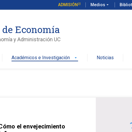
ADMISIÓN
Medios
arrow_drop_down
Biblio
o de Economía
nomía y Administración UC
Académicos e Investigación
Noticias
arrow_drop_down
 Cómo el envejecimiento