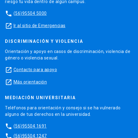
riesgo tu vida dentro de algún campus.
phone
(56)95504 5000
launch
Ir al sitio de Emergencias
DISCRIMINACIÓN Y VIOLENCIA
Orientación y apoyo en casos de discriminación, violencia de
género o violencia sexual.
launch
Contacto para apoyo
launch
Más orientación
MEDIACIÓN UNIVERSITARIA
Teléfonos para orientación y consejo si se ha vulnerado
alguno de tus derechos en la universidad.
phone
(56)95504 1691
phone
(56)95504 1247