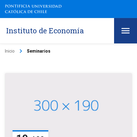
Instituto de Economía
keyboard_arrow_right
Inicio
Seminarios