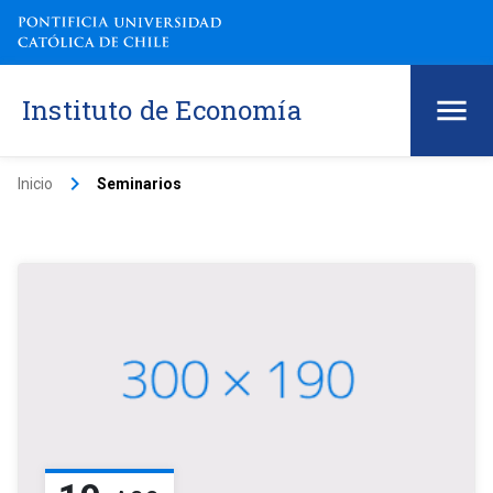
Instituto de Economía
keyboard_arrow_right
Inicio
Seminarios