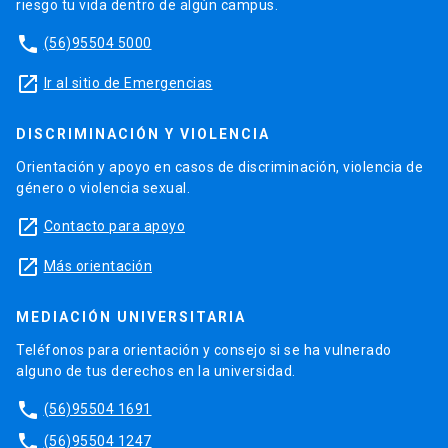
riesgo tu vida dentro de algún campus.
phone
(56)95504 5000
launch
Ir al sitio de Emergencias
DISCRIMINACIÓN Y VIOLENCIA
Orientación y apoyo en casos de discriminación, violencia de
género o violencia sexual.
launch
Contacto para apoyo
launch
Más orientación
MEDIACIÓN UNIVERSITARIA
Teléfonos para orientación y consejo si se ha vulnerado
alguno de tus derechos en la universidad.
phone
(56)95504 1691
phone
(56)95504 1247