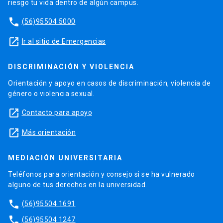
riesgo tu vida dentro de algún campus.
phone
(56)95504 5000
launch
Ir al sitio de Emergencias
DISCRIMINACIÓN Y VIOLENCIA
Orientación y apoyo en casos de discriminación, violencia de
género o violencia sexual.
launch
Contacto para apoyo
launch
Más orientación
MEDIACIÓN UNIVERSITARIA
Teléfonos para orientación y consejo si se ha vulnerado
alguno de tus derechos en la universidad.
phone
(56)95504 1691
phone
(56)95504 1247