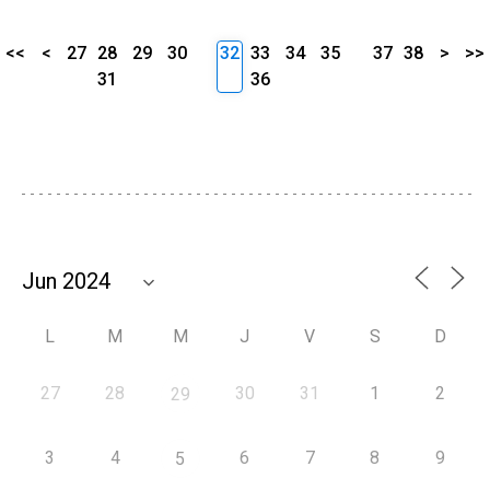
<<
<
27
28
29
30
32
33
34
35
37
38
>
>>
31
36
L
M
M
J
V
S
D
27
28
30
31
1
2
29
3
4
6
7
8
9
5