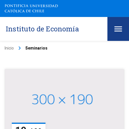
Instituto de Economía
keyboard_arrow_right
Inicio
Seminarios