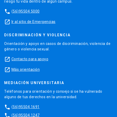
riesgo tu vida dentro de algún campus.
phone
(56)95504 5000
launch
Ir al sitio de Emergencias
DISCRIMINACIÓN Y VIOLENCIA
Orientación y apoyo en casos de discriminación, violencia de
género o violencia sexual.
launch
Contacto para apoyo
launch
Más orientación
MEDIACIÓN UNIVERSITARIA
Teléfonos para orientación y consejo si se ha vulnerado
alguno de tus derechos en la universidad.
phone
(56)95504 1691
phone
(56)95504 1247