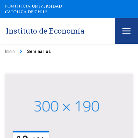
Instituto de Economía
keyboard_arrow_right
Inicio
Seminarios