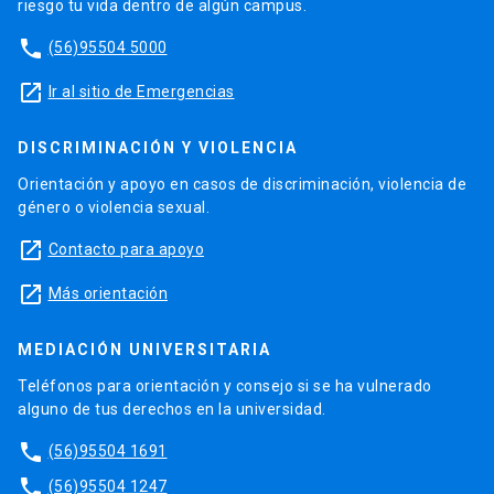
riesgo tu vida dentro de algún campus.
phone
(56)95504 5000
launch
Ir al sitio de Emergencias
DISCRIMINACIÓN Y VIOLENCIA
Orientación y apoyo en casos de discriminación, violencia de
género o violencia sexual.
launch
Contacto para apoyo
launch
Más orientación
MEDIACIÓN UNIVERSITARIA
Teléfonos para orientación y consejo si se ha vulnerado
alguno de tus derechos en la universidad.
phone
(56)95504 1691
phone
(56)95504 1247