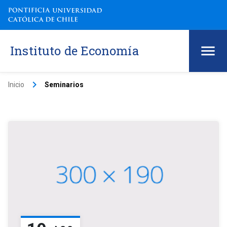
Instituto de Economía
keyboard_arrow_right
Inicio
Seminarios