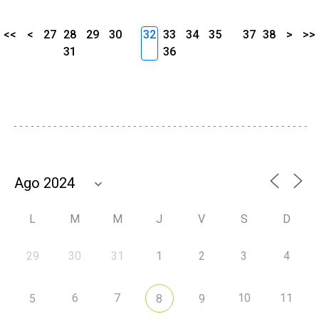
<<
<
27
28
29
30
32
33
34
35
37
38
>
>>
31
36
L
M
M
J
V
S
D
29
30
31
1
2
3
4
6
7
10
11
5
8
9