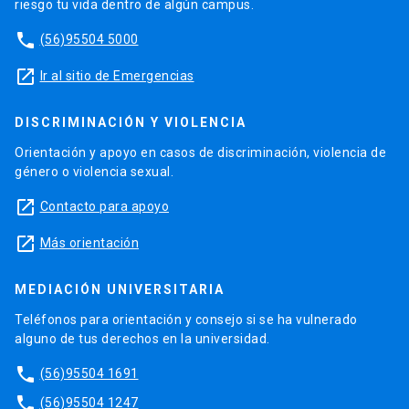
riesgo tu vida dentro de algún campus.
phone
(56)95504 5000
launch
Ir al sitio de Emergencias
DISCRIMINACIÓN Y VIOLENCIA
Orientación y apoyo en casos de discriminación, violencia de
género o violencia sexual.
launch
Contacto para apoyo
launch
Más orientación
MEDIACIÓN UNIVERSITARIA
Teléfonos para orientación y consejo si se ha vulnerado
alguno de tus derechos en la universidad.
phone
(56)95504 1691
phone
(56)95504 1247