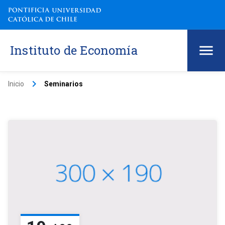
Instituto de Economía
keyboard_arrow_right
Inicio
Seminarios