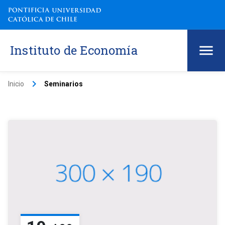
Instituto de Economía
keyboard_arrow_right
Inicio
Seminarios