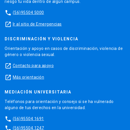
riesgo tu vida dentro de algún campus.
phone
(56)95504 5000
launch
Ir al sitio de Emergencias
DISCRIMINACIÓN Y VIOLENCIA
Orientación y apoyo en casos de discriminación, violencia de
género o violencia sexual.
launch
Contacto para apoyo
launch
Más orientación
MEDIACIÓN UNIVERSITARIA
Teléfonos para orientación y consejo si se ha vulnerado
alguno de tus derechos en la universidad.
phone
(56)95504 1691
phone
(56)95504 1247