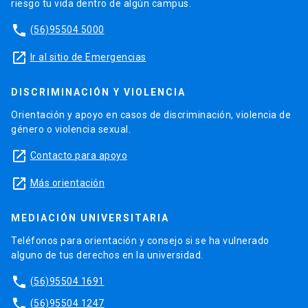
riesgo tu vida dentro de algún campus.
phone
(56)95504 5000
launch
Ir al sitio de Emergencias
DISCRIMINACIÓN Y VIOLENCIA
Orientación y apoyo en casos de discriminación, violencia de
género o violencia sexual.
launch
Contacto para apoyo
launch
Más orientación
MEDIACIÓN UNIVERSITARIA
Teléfonos para orientación y consejo si se ha vulnerado
alguno de tus derechos en la universidad.
phone
(56)95504 1691
phone
(56)95504 1247