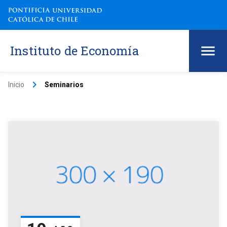
Instituto de Economía
keyboard_arrow_right
Inicio
Seminarios