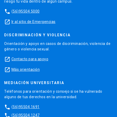
riesgo tu vida dentro de algún campus.
phone
(56)95504 5000
launch
Ir al sitio de Emergencias
DISCRIMINACIÓN Y VIOLENCIA
Orientación y apoyo en casos de discriminación, violencia de
género o violencia sexual.
launch
Contacto para apoyo
launch
Más orientación
MEDIACIÓN UNIVERSITARIA
Teléfonos para orientación y consejo si se ha vulnerado
alguno de tus derechos en la universidad.
phone
(56)95504 1691
phone
(56)95504 1247