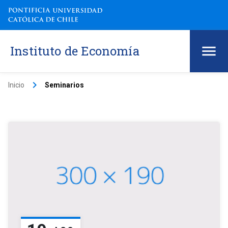
Instituto de Economía
keyboard_arrow_right
Inicio
Seminarios