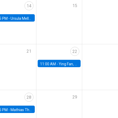
15
14
5 PM -
Ursula Mello, Insper - Institute of Education and Research
21
22
11:00 AM -
Ying Fan, University of Michigan
29
28
5 PM -
Mathias Thoenig, University of Lausanne