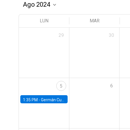
LUN
MAR
29
30
6
5
1:35 PM -
Germán Cubas, University of Houston