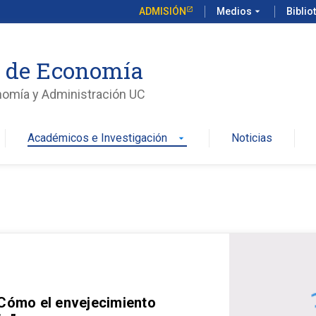
ADMISIÓN
Medios
arrow_drop_down
Biblio
o de Economía
nomía y Administración UC
Académicos e Investigación
Noticias
arrow_drop_down
 Cómo el envejecimiento