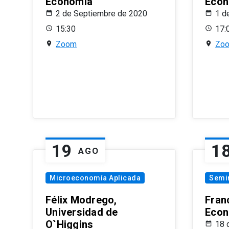
Economía
Econ
2 de Septiembre de 2020
1 d
15:30
17:
Zoom
Zo
19
1
AGO
Microeconomía Aplicada
Semi
Félix Modrego,
Fran
Universidad de
Econ
O`Higgins
18 