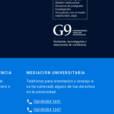
ENCIA
MEDIACIÓN UNIVERSITARIA
de
Teléfonos para orientación y consejo si
énero o
se ha vulnerado alguno de tus derechos
en la universidad.
phone
(56)95504 1691
phone
(56)95504 1247