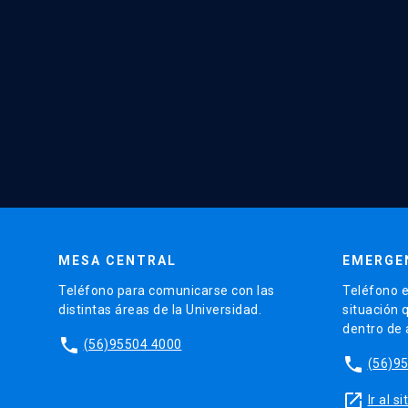
MESA CENTRAL
EMERGE
Teléfono para comunicarse con las
Teléfono e
distintas áreas de la Universidad.
situación 
dentro de
phone
(56)95504 4000
phone
(56)9
launch
Ir al 