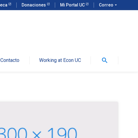
teca
Donaciones
Mi Portal UC
Correo
arrow_drop_down
search
Contacto
Working at Econ UC