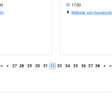
00
17:00
om
Webinar con inscripció
<<
<
27
28
29
30
31
32
33
34
35
36
37
38
>
>