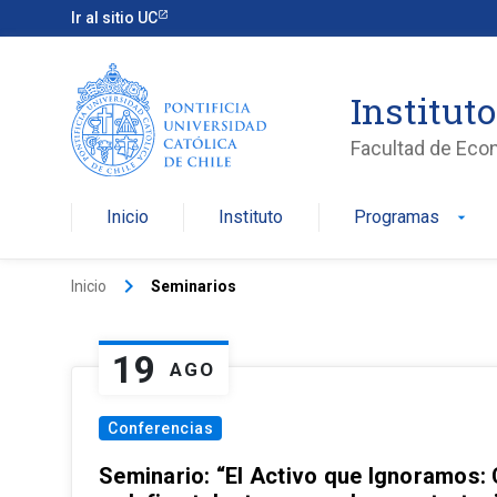
Ir al sitio UC
Institut
Facultad de Eco
Inicio
Instituto
Programas
arrow_drop_down
keyboard_arrow_right
Inicio
Seminarios
19
AGO
Conferencias
Seminario: “El Activo que Ignoramos: