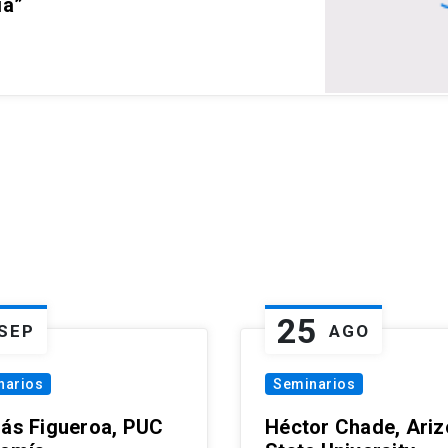
ia”
25
SEP
AGO
narios
Seminarios
lás Figueroa, PUC
Héctor Chade, Ari