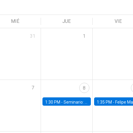
MIÉ
JUE
VIE
31
1
7
8
1:30 PM -
Seminario: “Recuperando la humanidad para progresar en la era de la IA»
1:35 PM -
Felipe Martínez, alumno Doctorado en Ec