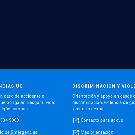
NCIAS UC
DISCRIMINACIÓN Y VIOL
n caso de accidente o
Orientación y apoyo en casos 
que ponga en riesgo tu vida
discriminación, violencia de g
 algún campus.
violencia sexual.
launch
5504 5000
Contacto para apoyo
launch
sitio de Emergencias
Más orientación