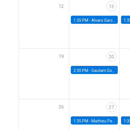
12
13
1:35 PM -
Alvaro Garcia-Marin, Universidad de Los Andes
1:3
19
20
2:30 PM -
Gautam Gowrisankaran, Columbia University
26
27
1:35 PM -
Mathieu Pedemonte, IDB
1:3