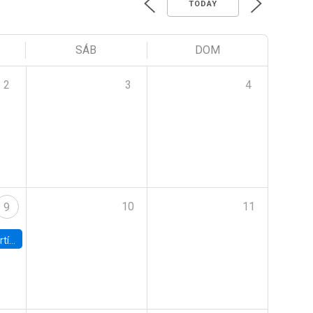
TODAY
SÁB
DOM
2
3
4
10
11
9
onomía UC